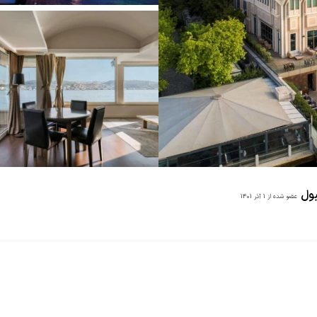
بول
عضو شده از
1 آذر 1401