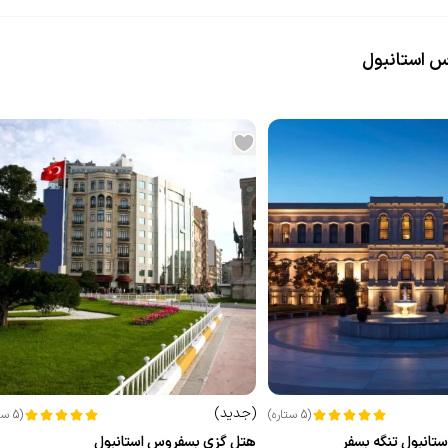
س استانبول
(
جدید
)
(
5
ستاره
)
(
5
ست
تانبول تنگه بسفر
هتل گزی بسفروس استانبول