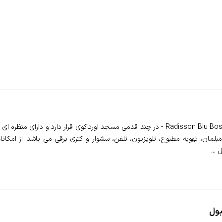
❇️ هتل رادیسون بلو بسفروس استانبول - Radisson Blu Bosphorus Hotel - در چند قدمی مسجد اورتا
مان، تهویه مطبوع، تلویزیون، تلفن، سشوار و کتری برقی می باشد. از امکان
...
بول