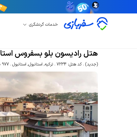
خدمات گردشگری
رزرو هتل
رزرو هتل استانبول
هتل رادیسون بلو ب
هتل رادیسون بلو بسفروس استان
(جدید)
کد هتل: 7234
ترکیه
,
استانبول
,
استانبول
977 بازدید