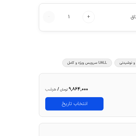
اق
+
1
-
UALL سرویس ویژه و کامل
9,864,000
/
هرشب
تومان
انتخاب تاریخ