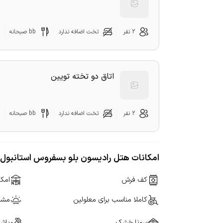
2 نفر
تخت اضافه ندارد
bb صبحانه
اتاق دو تخته تویین
2 نفر
تخت اضافه ندارد
bb صبحانه
امکانات هتل رادیسون بلو بسفروس استانبول
کف فرش
امکا
کاملا مناسب برای معلولین
مشرف
سونا خشک
باش