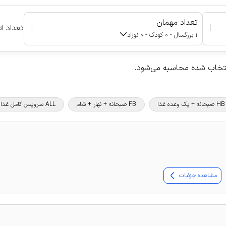
تعداد مهمان
|
|
تعداد ات
1 بزرگسال - 0 کودک - 0 نوزاد
نتخاب شده محاسبه می‌شود.
HB صبحانه + یک وعده غذا
FB صبحانه + نهار + شام
ALL سرویس کامل غذا و نوشیدنی
مشاهده جزئیات