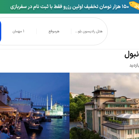
هتل رادیسون بلو...
هرموقع
1 مهمان
سفروس استانبول
بول