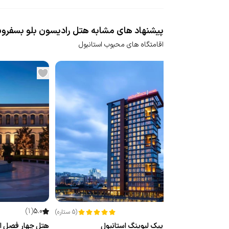
پیشنهاد های مشابه هتل رادیسون بلو بسفرو
اقامتگاه های محبوب استانبول
(
جدید
)
5.0
(
1
)
(
5
ستاره
)
هتل موون پیک لیوینگ استانبول
هتل چهار فصل اس