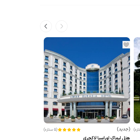
(
جدید
)
اره
)
(
5
ستاره
)
هتل لیماک اوراسیا لاکچری