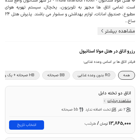
❇️ هتل مولا استانبول - mula istanbul Hotel - در شهر استانبول واقع شده
است. تمامی اتاق ها مجهز به تلویزیون، یخچال، سیستم تهویه هوای
مطبوع، صندوق امانات، لوازم بهداشتی و سشوار می باشند. پذیرش هتل 24
ساع...
مشاهده بیشتر
رزرو اتاق در هتل مولا استانبول
فیلتر اتاق ها بر اساس وعده غذایی
:
همه
RO بدون وعده غذایی
BB صبحانه
HB صبحانه + یک وعده غذا
اتاق دو تخته دابل
مشاهده جزئیات
2 نفر
تخت اضافه ندارد
bb صبحانه
13,865,000
/
هرشب
تومان
انتخاب تاریخ