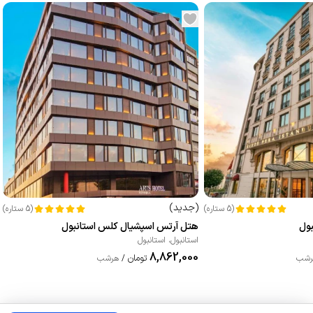
(
جدید
)
(
5
ستاره
)
(
5
ستاره
)
بول
هتل آرتس اسپشیال کلس استانبول
استانبول
،
استانبول
8,862,000
تومان
رشب
/
هرشب