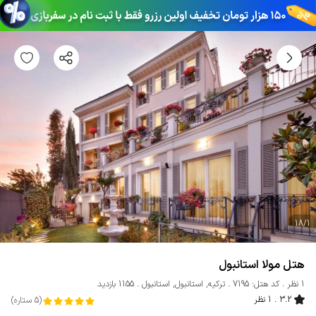
18
/
1
هتل مولا استانبول
1 نظر
کد هتل: 7195
ترکیه
,
استانبول
,
استانبول
1155 بازدید
3.2
1 نظر
(
5
ستاره
)