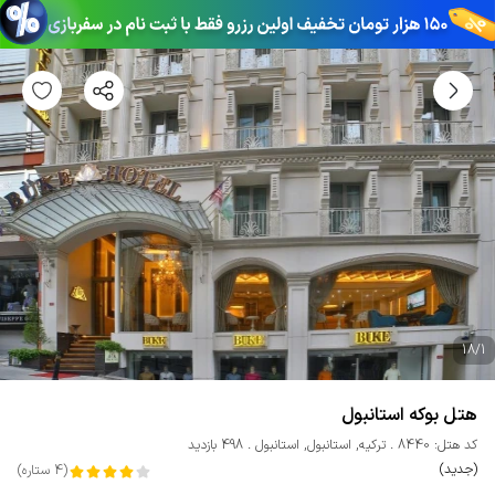
18
/
1
هتل بوکه استانبول
کد هتل: 8440
ترکیه
,
استانبول
,
استانبول
498 بازدید
(جدید)
(
4
ستاره
)