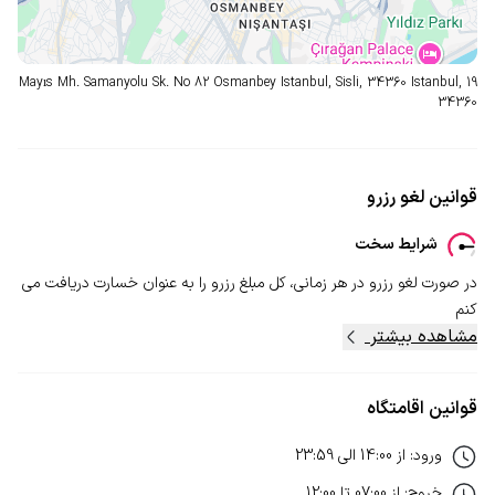
19 Mayıs Mh. Samanyolu Sk. No 82 Osmanbey Istanbul, Sisli, 34360 Istanbul,
34360
قوانین لغو رزرو
شرایط سخت
در صورت لغو رزرو در هر زمانی، کل مبلغ رزرو را به عنوان خسارت دریافت می
کنم
مشاهده بیشتر
قوانین اقامتگاه
ورود
:
از
14:00
الی
23:59
خروج
:
از
07:00
تا
12:00