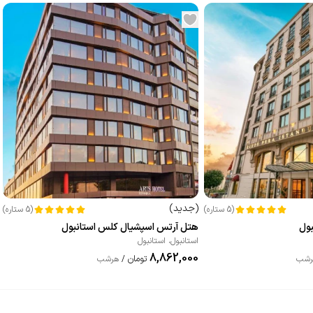
(
جدید
)
(
5
ستاره
)
(
5
ستاره
)
بول
هتل آرتس اسپشیال کلس استانبول
استانبول
،
استانبول
8,862,000
تومان
رشب
/
هرشب