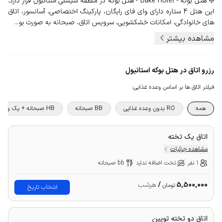
❇️ هتل بوکه - Büke Hotel - هتل بوکه در منطقه شیشلی استانبول قرار دارد.
این هتل 4 ستاره دارای وای فای رایگان، پارکینگ اختصاصی، آسانسور، اتاق
های خانوادگی، امکانات خشکشویی، سرویس اتاق، صبحانه به صورت بو...
مشاهده بیشتر
رزرو اتاق در هتل بوکه استانبول
فیلتر اتاق ها بر اساس وعده غذایی
:
همه
RO بدون وعده غذایی
BB صبحانه
HB صبحانه + یک وعده غذا
اتاق یک تخته
مشاهده جزئیات
1 نفر
تخت اضافه ندارد
bb صبحانه
5,500,000
/
هرشب
تومان
انتخاب تاریخ
اتاق دو تخته تویین