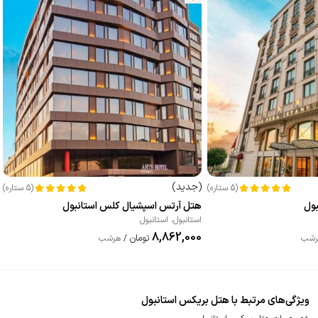
(
جدید
)
(
5
ستاره
)
(
5
ستاره
)
بول
هتل آرتس اسپشیال کلس استانبول
استانبول
،
استانبول
8,862,000
تومان
رشب
/
هرشب
ویژگی‌های مرتبط با هتل بریکس استانبول