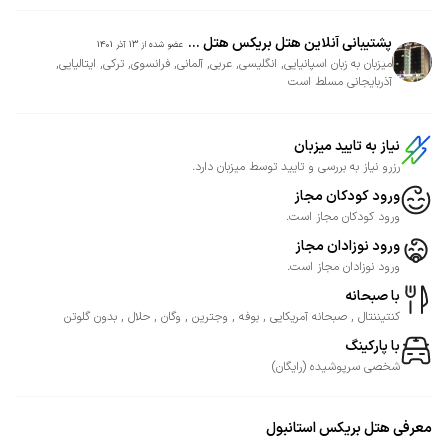
پشتیبانی آنلاین هتل بریکس هتل ...
عضو شده از
13 آذر 1401
میزبان به زبان اسپانیایی, انگلیسی, عربی, آلمانی, فرانسوی, ترکی, ایتالیایی,
آذربایجانی مسلط است
نیاز به تایید میزبان
رزرو نیاز به بررسی و تایید توسط میزبان دارد.
ورود کودکان مجاز
ورود کودکان مجاز است.
ورود نوزادان مجاز
ورود نوزادان مجاز است.
با صبحانه
کنتیننتال , صبحانه آمریکایی , بوفه , وجترین , وگان , حلال , بدون گلوتن
با پارکینگ
شخصی
سرپوشیده
(
رایگان
)
معرفی
هتل بریکس استانبول