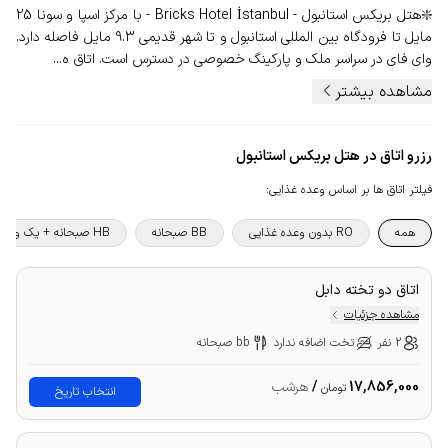
❇️هتل بریکس استانبول - Bricks Hotel İstanbul - با مرکز اسپا و سونا 25
مایل تا فرودگاه بین المللی استانبول و تا شهر قدیمی 9.3 مایل فاصله دارد.
وای فای در سراسر ملک و پارکینگ خصوصی در دسترس است. اتاق‌ ه...
مشاهده بیشتر
رزرو اتاق در هتل بریکس استانبول
فیلتر اتاق ها بر اساس وعده غذایی
:
همه
RO بدون وعده غذایی
BB صبحانه
HB صبحانه + یک وعده غذا
اتاق دو تخته دابل
مشاهده جزئیات
2 نفر
تخت اضافه ندارد
bb صبحانه
17,856,000
/
هرشب
تومان
انتخاب تاریخ