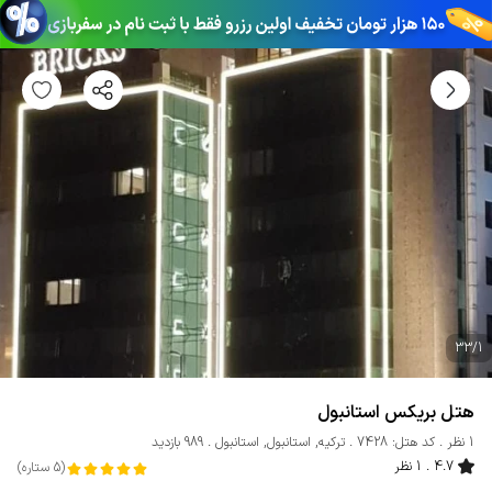
33
/
1
هتل بریکس استانبول
1 نظر
کد هتل: 7428
ترکیه
,
استانبول
,
استانبول
989 بازدید
4.7
1 نظر
(
5
ستاره
)