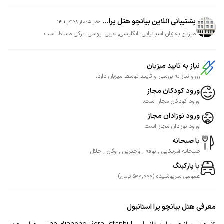
پشتیبانی آنلاین بیانچو هتل پرا...
عضو شده از
28 آذر 1401
میزبان به زبان اسپانیایی, انگلیسی, عربی, روسی, ترکی مسلط است
نیاز به تایید میزبان
رزرو نیاز به بررسی و تایید توسط میزبان دارد.
ورود کودکان مجاز
ورود کودکان مجاز است.
ورود نوزادان مجاز
ورود نوزادان مجاز است.
با صبحانه
صبحانه آمریکایی , بوفه , وجترین , وگان , حلال
با پارکینگ
عمومی
سرپوشیده
(
500,000
)
تومان
معرفی
هتل بیانچو پرا استانبول