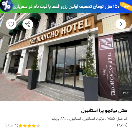
28
/
1
هتل بیانچو پرا استانبول
کد هتل: 7555
ترکیه
,
استانبول
,
استانبول
881 بازدید
(جدید)
(
4
ستاره
)