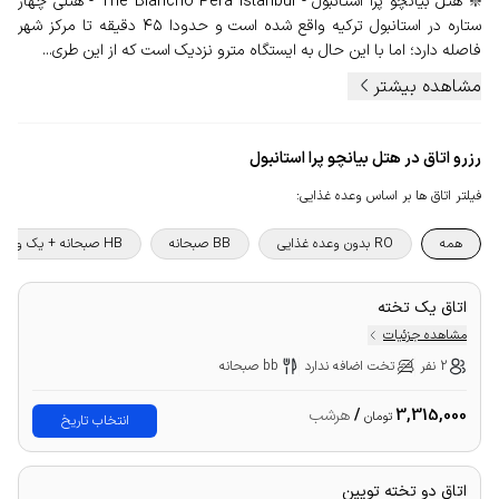
❇️ هتل بیانچو پرا استانبول - The Biancho Pera Istanbul - هتلی چهار
ستاره در استانبول ترکیه واقع شده است و حدودا ۴۵ دقیقه تا مرکز شهر
فاصله دارد؛ اما با این حال به ایستگاه مترو نزدیک است که از این طری...
مشاهده بیشتر
رزرو اتاق در هتل بیانچو پرا استانبول
فیلتر اتاق ها بر اساس وعده غذایی
:
همه
RO بدون وعده غذایی
BB صبحانه
HB صبحانه + یک وعده غذا
اتاق یک تخته
مشاهده جزئیات
2 نفر
تخت اضافه ندارد
bb صبحانه
3,315,000
/
هرشب
تومان
انتخاب تاریخ
اتاق دو تخته تویین