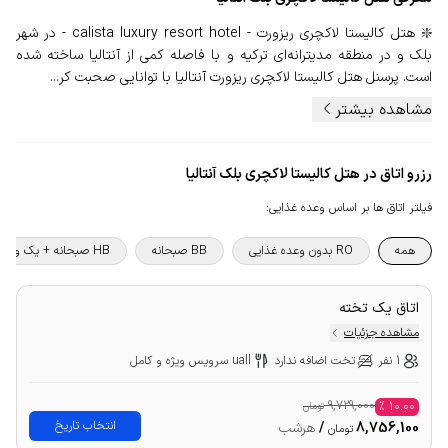
❇️ هتل کالیستا لاکچری ریزورت - calista luxury resort hotel - در شهر
بلک و در منطقه مدیترانه‌ای ترکیه و با فاصله کمی از آنتالیا ساخته شده
است. پرسنل هتل کالیستا لاکچری ریزورت آنتالیا با توانایی صحبت کر...
مشاهده بیشتر
رزرو اتاق در هتل کالیستا لاکچری بلک آنتالیا
فیلتر اتاق ها بر اساس وعده غذایی
:
همه
RO بدون وعده غذایی
BB صبحانه
HB صبحانه + یک وعده غذا
اتاق یک تخته
مشاهده جزئیات
1 نفر
تخت اضافه ندارد
uall سرویس ویژه و کامل
9,729,000
%
10.00
تومان
انتخاب تاریخ
8,756,100
/
هرشب
تومان