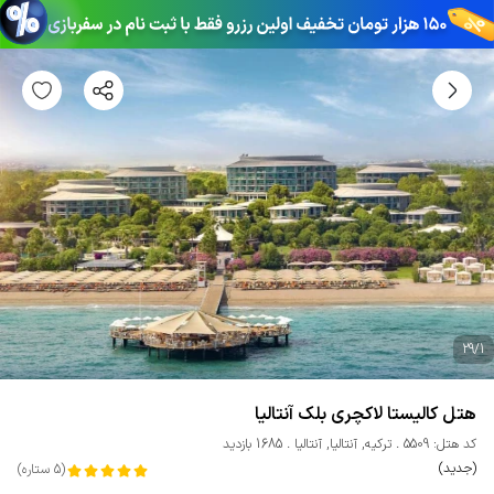
29
/
1
هتل کالیستا لاکچری بلک آنتالیا
کد هتل: 5509
ترکیه
,
آنتالیا
,
آنتالیا
1685 بازدید
(جدید)
(
5
ستاره
)