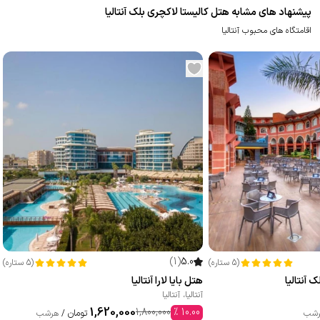
پیشنهاد های مشابه هتل کالیستا لاکچری بلک آنتالیا
اقامتگاه های محبوب آنتالیا
)
1
(
5.0
(
5
ستاره
)
(
5
ستاره
)
 آنتالیا
هتل بایا لارا آنتالیا
آنتالیا
،
آنتالیا
1,620,000
1,800,000
%
10.00
تومان
شب
/
هرشب