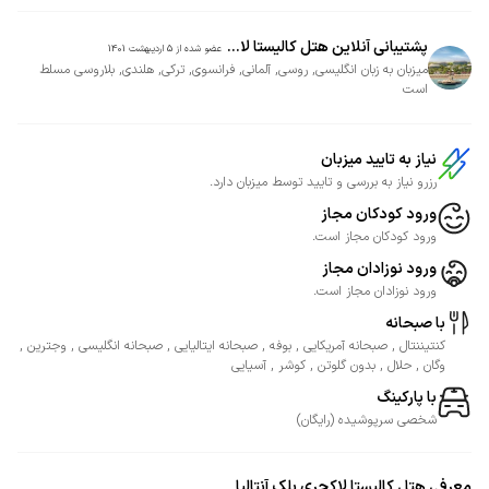
پشتیبانی آنلاین هتل کالیستا لا...
عضو شده از
5 اردیبهشت 1401
میزبان به زبان انگلیسی, روسی, آلمانی, فرانسوی, ترکی, هلندی, بلاروسی مسلط
است
نیاز به تایید میزبان
رزرو نیاز به بررسی و تایید توسط میزبان دارد.
ورود کودکان مجاز
ورود کودکان مجاز است.
ورود نوزادان مجاز
ورود نوزادان مجاز است.
با صبحانه
کنتیننتال , صبحانه آمریکایی , بوفه , صبحانه ایتالیایی , صبحانه انگلیسی , وجترین ,
وگان , حلال , بدون گلوتن , کوشر , آسیایی
با پارکینگ
شخصی
سرپوشیده
(
رایگان
)
معرفی
هتل کالیستا لاکچری بلک آنتالیا