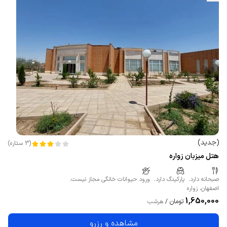
(
جدید
)
(
3
ستاره
)
هتل میزبان زواره
صبحانه دارد.
پارکینگ دارد.
ورود حیوانات خانگی مجاز نیست.
اصفهان
،
زواره
1,650,000
تومان
/
هرشب
مشاهده و رزرو