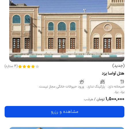
(
جدید
)
(
4
ستاره
)
هتل آواسا یزد
صبحانه دارد.
پارکینگ ندارد.
ورود حیوانات خانگی مجاز نیست.
یزد
،
یزد
1,500,000
تومان
/
هرشب
مشاهده و رزرو