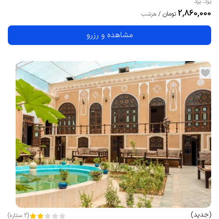
یزد
،
یزد
2,860,000
تومان
/
هرشب
مشاهده و رزرو
(
جدید
)
(
2
ستاره
)