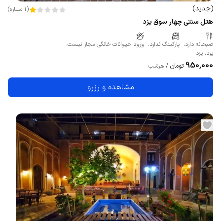
(
جدید
)
(
1
ستاره
)
هتل سنتی چهار سوق یزد
صبحانه دارد.
پارکینگ ندارد.
ورود حیوانات خانگی مجاز نیست.
یزد
،
یزد
950,000
تومان
/
هرشب
مشاهده و رزرو