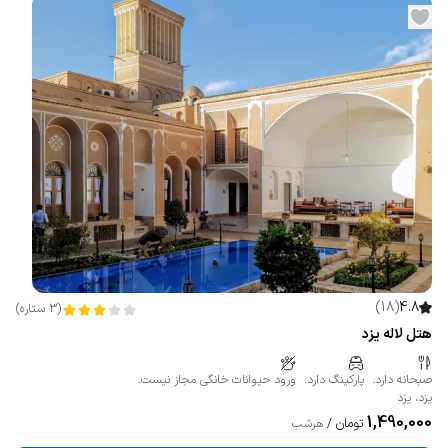
)
18
(
4.8
(
3
ستاره
)
هتل لاله یزد
صبحانه دارد.
پارکینگ دارد.
ورود حیوانات خانگی مجاز نیست.
یزد
،
یزد
1,490,000
تومان
/
هرشب