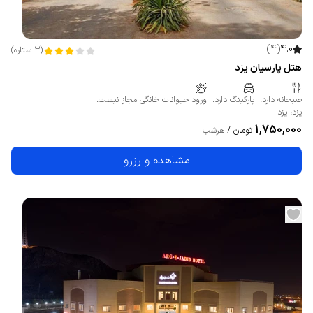
)
4
(
4.0
(
3
ستاره
)
هتل پارسیان یزد
صبحانه دارد.
پارکینگ دارد.
ورود حیوانات خانگی مجاز نیست.
یزد
،
یزد
1,750,000
تومان
/
هرشب
مشاهده و رزرو