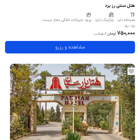
هتل سنتی رز یزد
صبحانه دارد.
پارکینگ ندارد.
ورود حیوانات خانگی مجاز نیست.
یزد
،
یزد
750,000
تومان
/
هرشب
مشاهده و رزرو