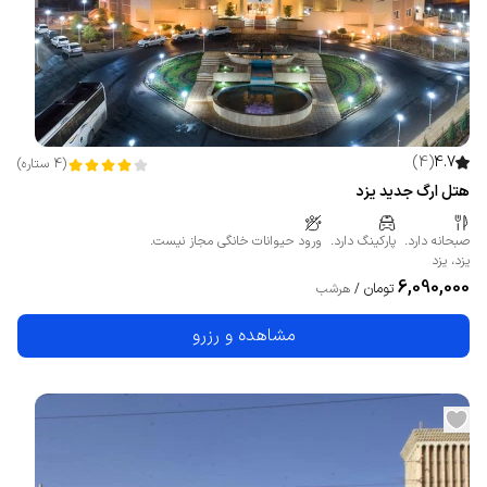
)
4
(
4.7
(
4
ستاره
)
هتل ارگ جدید یزد
صبحانه دارد.
پارکینگ دارد.
ورود حیوانات خانگی مجاز نیست.
یزد
،
یزد
6,090,000
تومان
/
هرشب
مشاهده و رزرو