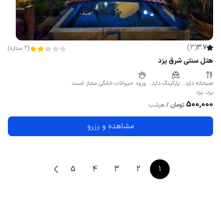
)
3
(
3.7
(
2
ستاره
)
هتل سنتی شرق یزد
صبحانه دارد.
پارکینگ دارد.
ورود حیوانات خانگی مجاز است.
یزد
،
یزد
500,000
تومان
/
هرشب
مشاهده و رزرو
5
4
3
2
1