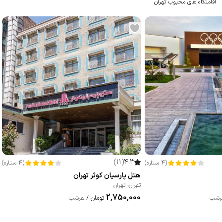
اقامتگاه های محبوب تهران
)
11
(
4.3
(
4
ستاره
)
(
4
ستاره
)
هتل پارسیان کوثر تهران
تهران
،
تهران
2,750,000
تومان
رشب
/
هرشب