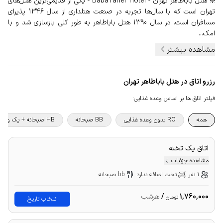
❇️ هتل باباطاهر تهران - BabaTaher Hotel - یکی از قدیمی‌ترین هتل‌های
تهران است که با سال‌ها تجربه در صنعت هتلداری از سال 1346 پذیرای
مسافران است. در سال 1390 هتل باباطاهر به طور کلی بازسازی شد و با
امک...
مشاهده بیشتر
رزرو اتاق در هتل باباطاهر تهران
فیلتر اتاق ها بر اساس وعده غذایی
:
همه
RO بدون وعده غذایی
BB صبحانه
HB صبحانه + یک وعده غذا
اتاق یک تخته
مشاهده جزئیات
1 نفر
تخت اضافه ندارد
bb صبحانه
1,760,000
/
هرشب
تومان
انتخاب تاریخ