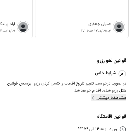
عمران جعفری
اراد پرند
400/11/09 11:25:17
1401/09/06 17:16:55
قوانین لغو رزرو
شرایط خاص
در صورت درخواست تغییر تاریخ اقامت و کنسل‌ کردن رزرو، بر‌اساس قوانین
هتل رزرو شده، اقدام خواهد شد.
مشاهده بیشتر
قوانین اقامتگاه
ورود
:
از
14:00
الی
23:59