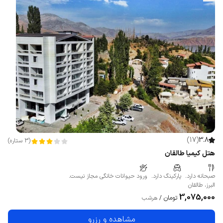
)
17
(
3.8
(
3
ستاره
)
هتل کیمیا طالقان
صبحانه دارد.
پارکینگ دارد.
ورود حیوانات خانگی مجاز نیست.
البرز
،
طالقان
3,075,000
تومان
/
هرشب
مشاهده و رزرو