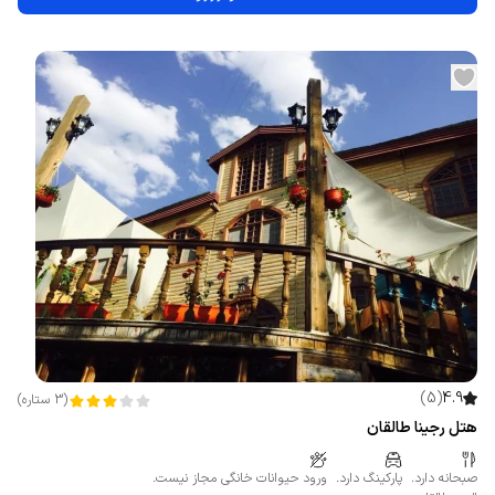
)
5
(
4.9
(
3
ستاره
)
هتل رجینا طالقان
صبحانه دارد.
پارکینگ دارد.
ورود حیوانات خانگی مجاز نیست.