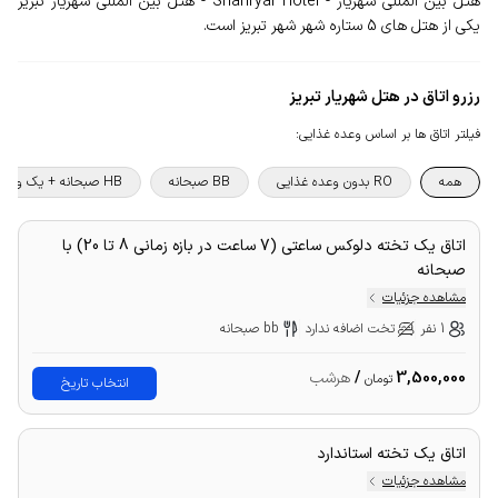
هتل بین المللی شهریار - Shahryar Hotel - هتل بین المللی شهریار تبریز
یکی از هتل های 5 ستاره شهر شهر تبریز است.
رزرو اتاق در هتل شهریار تبریز
فیلتر اتاق ها بر اساس وعده غذایی
:
همه
RO بدون وعده غذایی
BB صبحانه
HB صبحانه + یک وعده غذا
اتاق یک تخته دلوکس ساعتی (7 ساعت در بازه زمانی 8 تا 20) با
صبحانه
مشاهده جزئیات
1 نفر
تخت اضافه ندارد
bb صبحانه
3,500,000
/
هرشب
تومان
انتخاب تاریخ
اتاق یک تخته استاندارد
مشاهده جزئیات