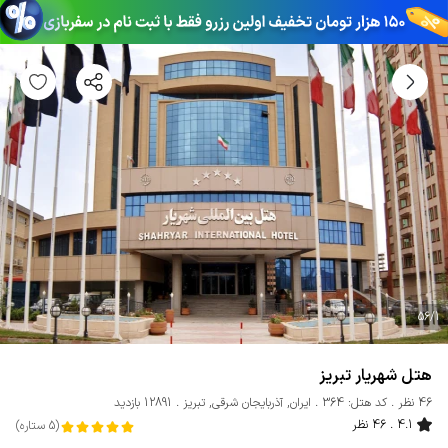
56
/
1
هتل شهریار تبریز
46 نظر
کد هتل: 364
ایران
,
آذربایجان شرقی
,
تبریز
12891 بازدید
4.1
46 نظر
(
5
ستاره
)