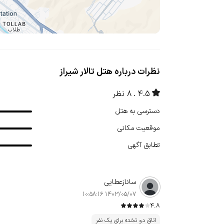
نظرات درباره هتل تالار شیراز
4.5
8 نظر
دسترسی به هتل
موقعیت مکانی
تطابق آگهی
سانازعطایی
1403/05/07 10:58:16
4.8
اتاق دو تخته برای یک نفر