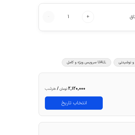
اق
+
1
-
UALL سرویس ویژه و کامل
2,120,000
/
هرشب
تومان
انتخاب تاریخ