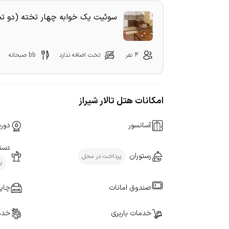
سوئیت یک خوابه چهار تخته (دو 
4 نفر
تخت اضافه ندارد
bb صبحانه
امکانات هتل تالار شیراز
آسانسور
دورب
دستر
رستوران
پرداخت در محل
پ
صندوق امانات
چاپگ
خدمات باربری
خدم