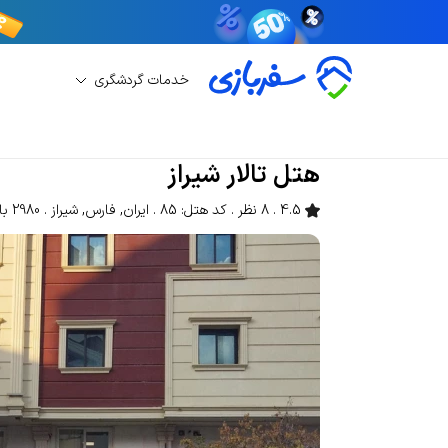
خدمات گردشگری
رزرو هتل
رزرو هتل شیراز
هتل تالار شیراز
هتل تالار شیراز
4.5
8 نظر
کد هتل: 85
ایران
,
فارس
,
شیراز
2980 بازدید