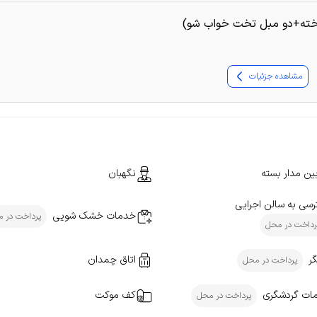
تخته+دو مبل تخت خواب شو)
مشاهده جزئیات
ین مدار بسته
نگهبان
سی به سالن اجرایی
خدمات خشک شویی
پرداخت در 
رداخت در محل
ر
اتاق چمدان
پرداخت در محل
ات گردشگری
کف موکت
پرداخت در محل