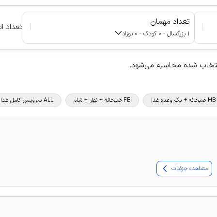
تعداد مهمان
|
|
تعداد ات
1 بزرگسال - 0 کودک - 0 نوزاد
نتخاب شده محاسبه می‌شود.
HB صبحانه + یک وعده غذا
FB صبحانه + نهار + شام
ALL سرویس کامل غذا و نوشیدنی
مشاهده جزئیات