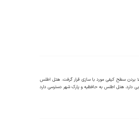
Atlas Hote - یکی از هتل های خوشنام و با سابقه شیراز است که در سال 1368 تاسیس و در سال 1395 برای بالا بردن سطح کیفی مورد با سازی قرار گرفت. هتل اطلس
بی دارد. هتل اطلس به حافظیه و پارک شهر دسترسی دارد