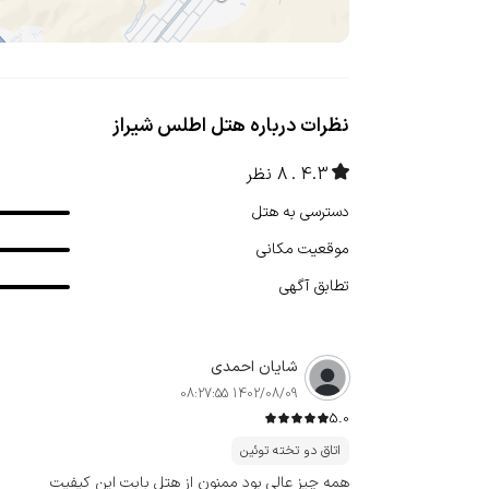
نظرات درباره هتل اطلس شیراز
4.3
8 نظر
دسترسی به هتل
موقعیت مکانی
تطابق آگهی
شایان احمدی
1402/08/09 08:27:55
5.0
اتاق دو تخته توئین
همه چیز عالی بود ممنون از هتل بابت این کیفیت