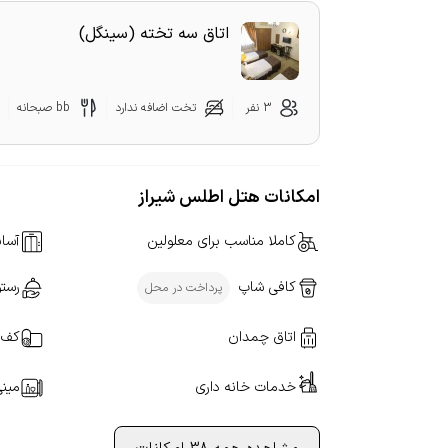
اتاق سه تخته (سینگل)
3 نفر
تخت اضافه ندارد
bb صبحانه
امکانات هتل اطلس شیراز
کاملا مناسب برای معلولین
آسان
کافی شاپ
رستو
پرداخت در محل
اتاق چمدان
کف 
خدمات خانه داری
مینی