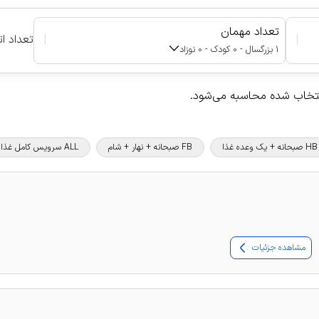
تعداد مهمان
|
|
تعداد ات
1 بزرگسال - 0 کودک - 0 نوزاد
نتخاب شده محاسبه می‌شود.
HB صبحانه + یک وعده غذا
FB صبحانه + نهار + شام
ALL سرویس کامل غذا و نوشیدنی
مشاهده جزئیات