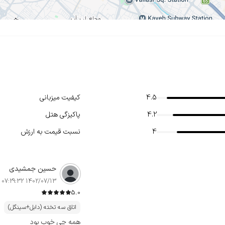
4.5
کیفیت میزبانی
4.2
پاکیزگی هتل
4
نسبت قیمت به ارزش
حسین جمشیدی
1402/07/13 07:29:32
5.0
اتاق سه تخته (دابل+سینگل)
همه چی خوب بود