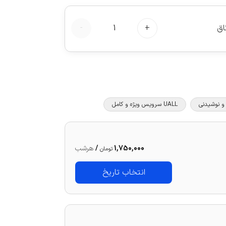
اق
+
1
-
UALL سرویس ویژه و کامل
1,750,000
/
هرشب
تومان
انتخاب تاریخ