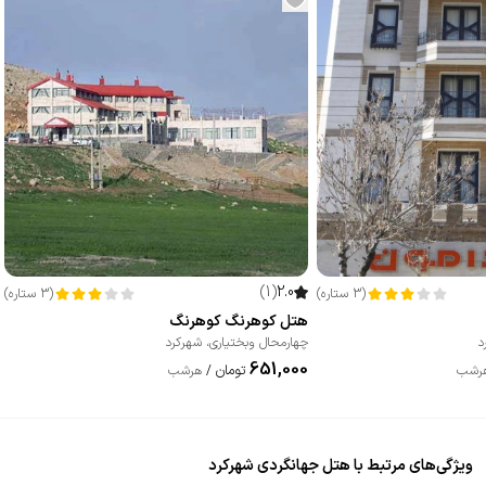
)
1
(
2.0
(
3
ستاره
)
(
3
ستاره
)
هتل کوهرنگ کوهرنگ
د
چهارمحال وبختیاری
،
شهرکرد
651,000
تومان
رشب
/
هرشب
ویژگی‌های مرتبط با هتل جهانگردی شهرکرد