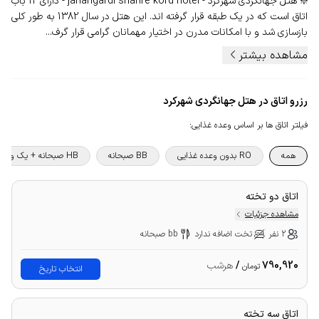
❇️ هتل جهانگردی شهرکرد - jahangardi shahre kord hotel - دارای 12 باب
اتاق است که در یک طبقه قرار گرفته اند. این هتل در سال 1382 به طور کلی
بازسازی شد و با امکانات مدرن در اختیار مهمانان گرامی قرار گرف...
مشاهده بیشتر
رزرو اتاق در هتل جهانگردی شهرکرد
فیلتر اتاق ها بر اساس وعده غذایی
:
همه
RO بدون وعده غذایی
BB صبحانه
HB صبحانه + یک وعده غذا
اتاق دو تخته
مشاهده جزئیات
2 نفر
تخت اضافه ندارد
bb صبحانه
790,920
/
هرشب
تومان
انتخاب تاریخ
اتاق سه تخته