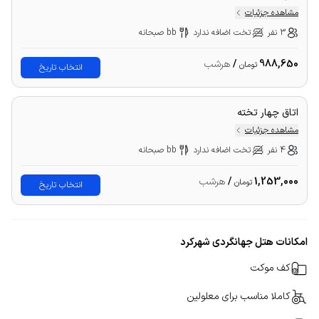
مشاهده جزئیات
3 نفر
تخت اضافه ندارد
bb صبحانه
988,650
/
هرشب
تومان
انتخاب تاریخ
اتاق چهار تخته
مشاهده جزئیات
4 نفر
تخت اضافه ندارد
bb صبحانه
1,253,000
/
هرشب
تومان
انتخاب تاریخ
امکانات هتل جهانگردی شهرکرد
کف موکت
کاملا مناسب برای معلولین