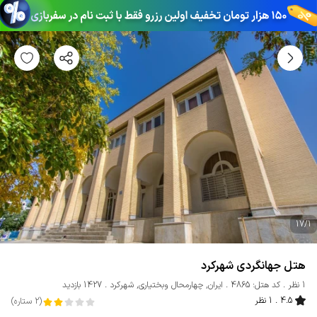
17
/
1
هتل جهانگردی شهرکرد
1 نظر
کد هتل: 4865
ایران
,
چهارمحال وبختیاری
,
شهرکرد
1427 بازدید
4.5
1 نظر
(
2
ستاره
)