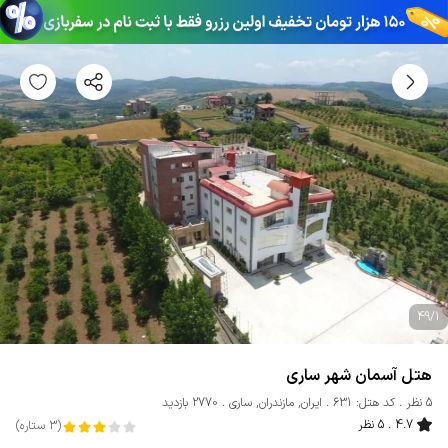
49
/
1
هتل آسمان شهر ساری
5 نظر
کد هتل: 631
ایران
,
مازندران
,
ساری
2770 بازدید
4.7
5 نظر
(
3
ستاره
)