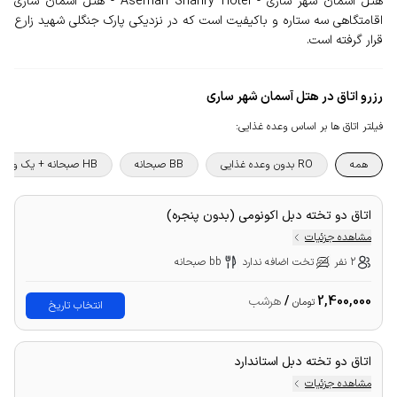
هتل آسمان شهر ساری - Aseman Shahry Hotel - هتل آسمان ساری
اقامتگاهی سه ستاره و باکیفیت است که در نزدیکی پارک جنگلی شهید زارع
قرار گرفته است.
رزرو اتاق در هتل آسمان شهر ساری
فیلتر اتاق ها بر اساس وعده غذایی
:
همه
RO بدون وعده غذایی
BB صبحانه
HB صبحانه + یک وعده غذا
اتاق دو تخته دبل اکونومی (بدون پنجره)
مشاهده جزئیات
2 نفر
تخت اضافه ندارد
bb صبحانه
2,400,000
/
هرشب
تومان
انتخاب تاریخ
اتاق دو تخته دبل استاندارد
مشاهده جزئیات