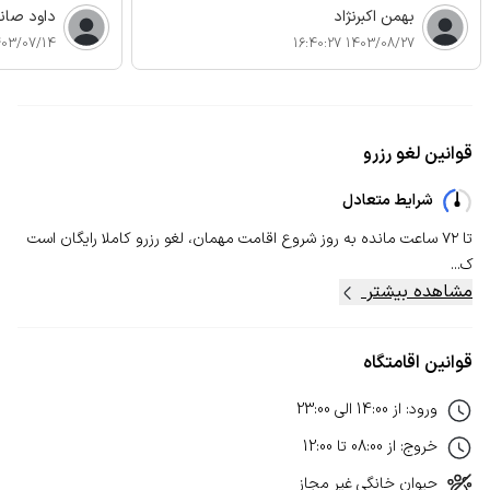
بهمن اکبرنژاد
داود صان
3/07/14 13:13:26
1403/08/27 16:40:27
قوانین لغو رزرو
شرایط متعادل
تا ۷۲ ساعت مانده به روز شروع اقامت مهمان، لغو رزرو کاملا رایگان است
ک...
مشاهده بیشتر
قوانین اقامتگاه
ورود
:
از
14:00
الی
23:00
خروج
:
از
08:00
تا
12:00
حیوان خانگی
غیر مجاز