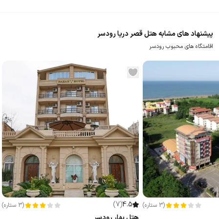
پیشنهاد های مشابه هتل قصر دریا رودسر
اقامتگاه های محبوب رودسر
)
7
(
4.5
(
3
ستاره
)
(
3
ستاره
)
هتل بهار رودسر