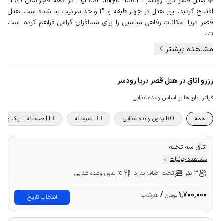
❇️ هتل قصر دریا رودسر - ghasr darya hotel - در دهه فجر سال 1389
افتتاح گردید. این هتل در چهار طبقه و 21 واحد سوئیت بنا شده است. هتل
قصر دریا امکانات رفاهی مناسبی را برای مسافران گرامی فراهم کرده است
ت...
مشاهده بیشتر
رزرو اتاق در هتل قصر دریا رودسر
فیلتر اتاق ها بر اساس وعده غذایی
:
همه
RO بدون وعده غذایی
BB صبحانه
HB صبحانه + یک وعده غذا
اتاق سه تخته
مشاهده جزئیات
3 نفر
تخت اضافه ندارد
ro بدون وعده غذایی
1,700,000
/
هرشب
تومان
انتخاب تاریخ