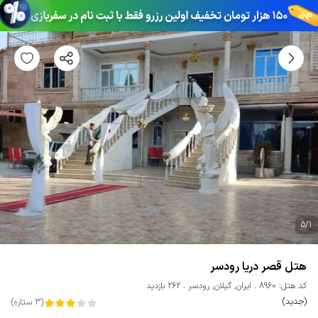
5
/
1
هتل قصر دریا رودسر
کد هتل: 8960
ایران
,
گیلان
,
رودسر
262 بازدید
(جدید)
(
3
ستاره
)