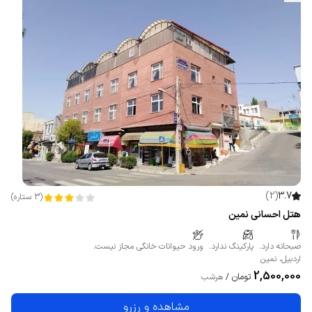
)
2
(
3.7
(
3
ستاره
)
هتل احسانی نمین
صبحانه دارد.
پارکینگ ندارد.
ورود حیوانات خانگی مجاز نیست.
اردبیل
،
نمین
2,500,000
تومان
/
هرشب
مشاهده و رزرو