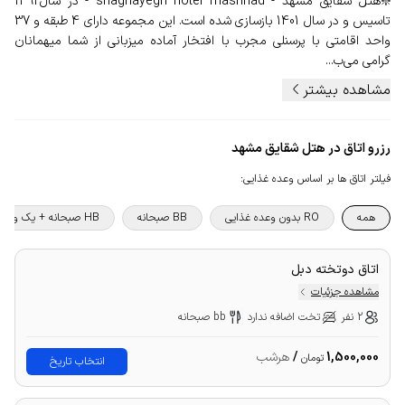
❇️هتل شقایق مشهد - shaghayegh hotel mashhad - در سال1392
تاسیس و در سال 1401 بازسازی شده است. این مجموعه دارای 4 طبقه و 37
واحد اقامتی با پرسنلی مجرب با افتخار آماده میزبانی از شما میهمانان
گرامی می‌ب...
مشاهده بیشتر
رزرو اتاق در هتل شقایق مشهد
فیلتر اتاق ها بر اساس وعده غذایی
:
همه
RO بدون وعده غذایی
BB صبحانه
HB صبحانه + یک وعده غذا
اتاق دوتخته دبل
مشاهده جزئیات
2 نفر
تخت اضافه ندارد
bb صبحانه
1,500,000
/
هرشب
تومان
انتخاب تاریخ