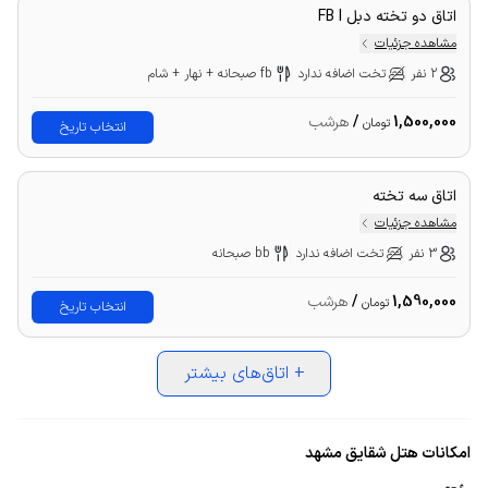
اتاق دو تخته دبل FB I
مشاهده جزئیات
2 نفر
تخت اضافه ندارد
fb صبحانه + نهار + شام
1,500,000
/
هرشب
تومان
انتخاب تاریخ
اتاق سه تخته
مشاهده جزئیات
3 نفر
تخت اضافه ندارد
bb صبحانه
1,590,000
/
هرشب
تومان
انتخاب تاریخ
+
اتاق‌های بیشتر
امکانات هتل شقایق مشهد