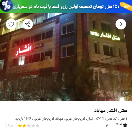
13
/
1
هتل افشار مهاباد
1 نظر
کد هتل: 5731
ایران
,
آذربایجان غربی
,
مهاباد آذربایجان غربی
1499 بازدید
4.3
1 نظر
(
2
ستاره
)