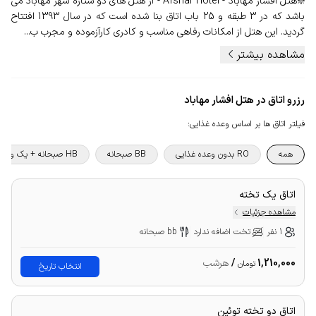
❇️هتل افشار مهاباد - Afshar Hotel - از هتل های دو ستاره شهر مهاباد می
باشد که در 3 طبقه و 25 باب اتاق بنا شده است که در سال 1393 افتتاح
گردید. این هتل از امکانات رفاهی مناسب و کادری کارآزموده و مجرب ب...
مشاهده بیشتر
رزرو اتاق در هتل افشار مهاباد
فیلتر اتاق ها بر اساس وعده غذایی
:
همه
RO بدون وعده غذایی
BB صبحانه
HB صبحانه + یک وعده غذا
اتاق یک تخته
مشاهده جزئیات
1 نفر
تخت اضافه ندارد
bb صبحانه
1,210,000
/
هرشب
تومان
انتخاب تاریخ
اتاق دو تخته توئین