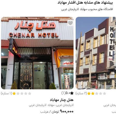
پیشنهاد های مشابه هتل افشار مهاباد
اقامتگاه های محبوب مهاباد آذربایجان غربی
)
1
(
5.0
(
2
ستاره
)
(
1
ستاره
)
هتل چنار مهاباد
ایجان غربی
آذربایجان غربی
،
مهاباد آذربایجان غربی
900,000
تومان
شب
/
هرشب