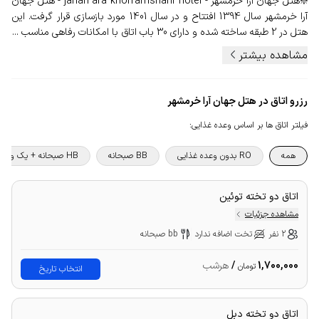
❇️هتل جهان آرا خرمشهر - jahan ara khorramshahr hotel - هتل جهان
آرا خرمشهر سال 1394 افتتاح و در سال 1401 مورد بازسازی قرار گرفت. این
هتل در 2 طبقه ساخته شده و دارای 30 باب اتاق با امکانات رفاهی مناسب ...
مشاهده بیشتر
رزرو اتاق در هتل جهان آرا خرمشهر
فیلتر اتاق ها بر اساس وعده غذایی
:
همه
RO بدون وعده غذایی
BB صبحانه
HB صبحانه + یک وعده غذا
اتاق دو تخته توئین
مشاهده جزئیات
2 نفر
تخت اضافه ندارد
bb صبحانه
1,700,000
/
هرشب
تومان
انتخاب تاریخ
اتاق دو تخته دبل