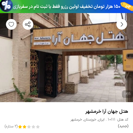
12
/
1
هتل جهان آرا خرمشهر
کد هتل: 10111
ایران
,
خوزستان
,
خرمشهر
(جدید)
(
2
ستاره
)