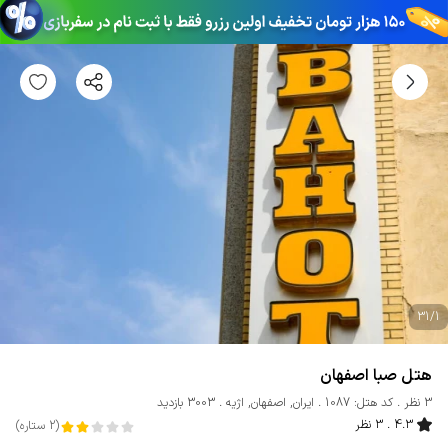
31
/
1
هتل صبا اصفهان
3 نظر
کد هتل: 1087
ایران
,
اصفهان
,
اژیه
3003 بازدید
4.3
3 نظر
(
2
ستاره
)