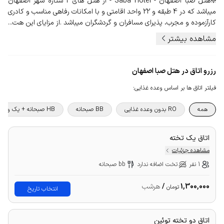
❇️هتل صبا اصفهان - Saba Hotel - از هتل های 2 ستاره شهر اصفهان
میباشد که در 4 طبقه و 22 واحد اقامتی و با امکانات رفاهی مناسب و کادری
کارآزموده و مجرب، پذیرای مسافران و گردشگران میباشد .از مزایای این هت...
مشاهده بیشتر
رزرو اتاق در هتل صبا اصفهان
فیلتر اتاق ها بر اساس وعده غذایی
:
همه
RO بدون وعده غذایی
BB صبحانه
HB صبحانه + یک وعده غذا
اتاق یک تخته
مشاهده جزئیات
1 نفر
تخت اضافه ندارد
bb صبحانه
1,300,000
/
هرشب
تومان
انتخاب تاریخ
اتاق دو تخته توئین