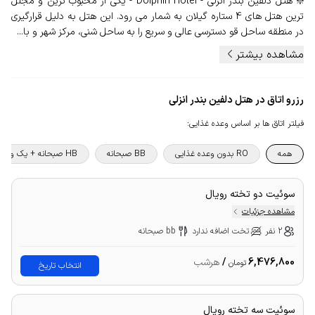
❇️ هتل دلفین بندر انزلی - Dolphin Hotel - یکی از محبوب ترین و مجلل
ترین هتل های 4 ستاره گیلان به شمار می رود. این هتل به دلیل قرارگیری
در منطقه ساحل قو دسترسی عالی و سریع را به ساحل شنی، مرکز شهر و با...
مشاهده بیشتر
رزرو اتاق در هتل دلفین بندر انزلی
فیلتر اتاق ها بر اساس وعده غذایی
:
همه
RO بدون وعده غذایی
BB صبحانه
HB صبحانه + یک وعده غذا
سوئیت دو تخته رویال
مشاهده جزئیات
2 نفر
تخت اضافه ندارد
bb صبحانه
6,476,800
/
هرشب
تومان
انتخاب تاریخ
سوئیت سه تخته رویال