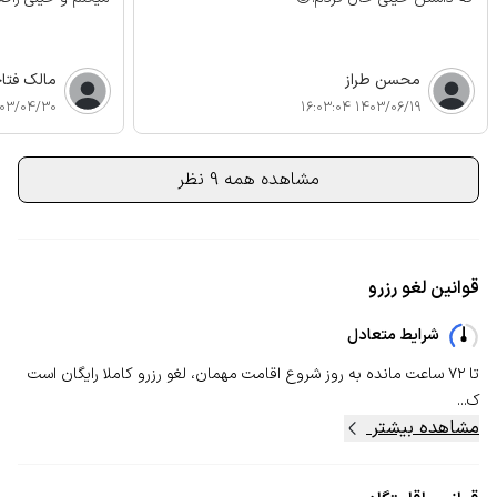
محسن طراز
مالک فتا
/04/30 10:31:58
1403/06/19 16:03:04
مشاهده همه 9 نظر
قوانین لغو رزرو
شرایط متعادل
تا ۷۲ ساعت مانده به روز شروع اقامت مهمان، لغو رزرو کاملا رایگان است
ک...
مشاهده بیشتر