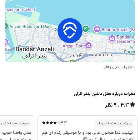
ساحل قو،
خیابان اطبا
نظرات درباره هتل دلفین بندر انزلی
4.3
9 نظر
4.3
سوئیت سه تخته رویال
سوئیت سه تخته رو
کیفیت غذا هاشون عالی بود و با موسیقی زنده ای هم
هتل واقعا خوبیه 
که داشتن خیلی حال کردم.😍
میکنم و خیلی راض