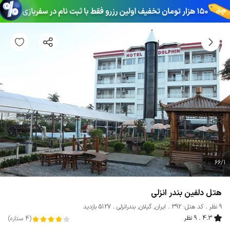
66
/
1
هتل دلفین بندر انزلی
9 نظر
کد هتل: 392
ایران
,
گیلان
,
بندرانزلی
5127 بازدید
4.3
9 نظر
(
4
ستاره
)