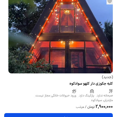
(
جدید
)
کلبه جکوزی دار کلهو سوادکوه
صبحانه ندارد.
پارکینگ دارد.
ورود حیوانات خانگی مجاز نیست.
مازندران
،
سوادکوه
2,900,000
تومان
/
هرشب