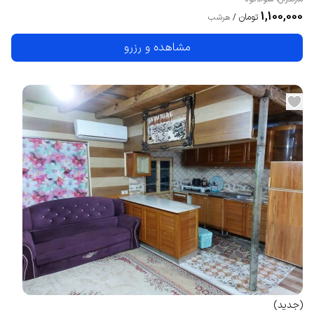
1,100,000
تومان
/
هرشب
مشاهده و رزرو
(
جدید
)