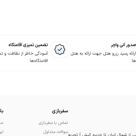
انتخاب کلبه و بررسی آن 5. ثبت درخواست رزرو 6. ارتباط کارشناسان پشتیبانی 7. پرداخت وجه لازم 8. قطعی شدن رزرو کلبه
صدور آنی واچر
تضمین تمیزی اقامتگاه
ارائه رسید رزرو هتل جهت ارائه به هتل
آسودگی خاطر از نظافت و تم
ها
اقامتگاه‌ها
سفربازی
بل
تماس با سفربازی
مج
سوالات متداول
ای
یی از شمال ایران تا جزیره کیش | تجربه