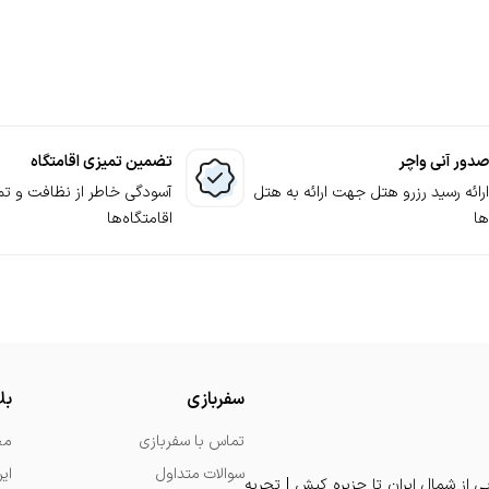
انتخاب کلبه و بررسی آن 5. ثبت درخواست رزرو 6. ارتباط کارشناسان پشتیبانی 7. پرداخت وجه لازم 8. قطعی شدن رزرو کلبه
صدور آنی واچر
تضمین تمیزی اقامتگاه
ارائه رسید رزرو هتل جهت ارائه به هتل
آسودگی خاطر از نظافت و تم
ها
اقامتگاه‌ها
سفربازی
بل
تماس با سفربازی
مج
سوالات متداول
ای
یی از شمال ایران تا جزیره کیش | تجربه