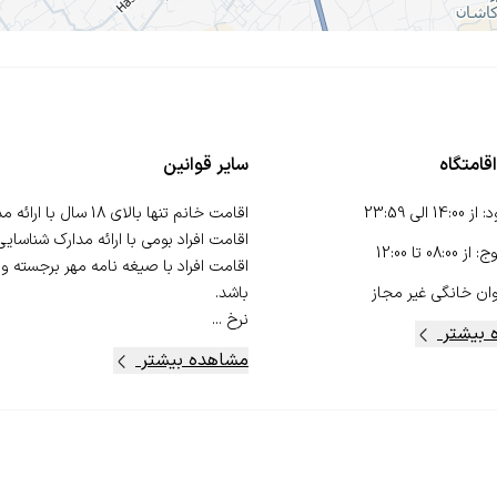
قامتگاه
سایر قوانین
د
:
از
14:00
الی
23:59
وج
:
از
08:00
تا
12:00
اقامت افراد با صیغه نامه مهر برجسته و
ان خانگی
غیر مجاز
نرخ ...
 بیشتر
مشاهده بیشتر