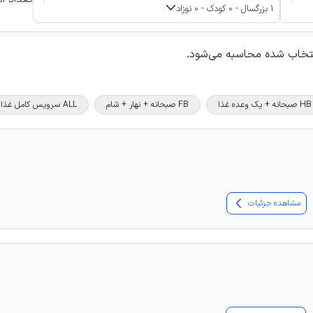
1 بزرگسال - 0 کودک - 0 نوزاد
نتخاب شده محاسبه می‌شود.
HB صبحانه + یک وعده غذا
FB صبحانه + نهار + شام
ALL سرویس کامل غذا و نوشیدنی
مشاهده جزئیات