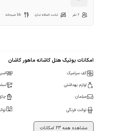
2 نفر
تخت اضافه ندارد
bb صبحانه
امکانات بوتیک هتل کاشانه ماهور کاشان
کف سرامیک
اسپ
لوازم بهداشتی
سشو
مبلمان
چای
توالت فرنگی
توال
مشاهده همه 23 امکانات