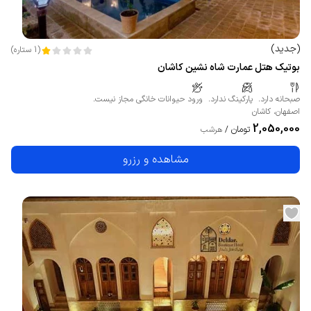
(
جدید
)
(
1
ستاره
)
بوتیک هتل عمارت شاه نشین کاشان
صبحانه دارد.
پارکینگ ندارد.
ورود حیوانات خانگی مجاز نیست.
اصفهان
،
کاشان
2,050,000
تومان
/
هرشب
مشاهده و رزرو