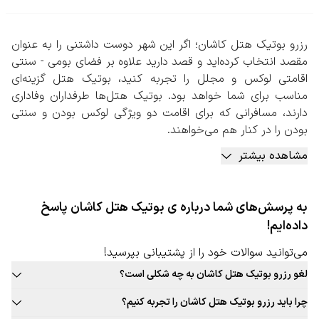
رزرو بوتیک هتل کاشان؛ اگر این شهر دوست داشتنی را به عنوان
مقصد انتخاب کرده‌اید و قصد دارید علاوه بر فضای بومی - سنتی
اقامتی لوکس و مجلل را تجربه کنید، بوتیک هتل گزینه‌ای
مناسب برای شما خواهد بود. بوتیک هتل‌ها طرفداران وفاداری
دارند، مسافرانی که برای اقامت دو ویژگی لوکس بودن و سنتی
بودن را در کنار هم می‌خواهند.
با رزرو بوتیک هتل کاشان، می توانید از امکاناتی مانند استفاده از
مشاهده بیشتر
رستوران‌های مجلل با غذاهای سنتی این شهر، اتاق‌هایی لوکس با
دکوراسیون بومی، امکانات ورزشی و آبی، سرو انواع نوشیدنی و
خوراکی سنتی و… بهره‌مند شوید. اقامت در بوتیک هتل‌ها
به پرسش‌های شما درباره ی بوتیک هتل کاشان پاسخ
تجربه‌ای نو و جذاب خواهد بود، تجربه‌ای که اقامت در هتل‌های
داده‌ایم!
لوکس را با فضایی سنتی ارائه می‌دهد.
رزرو بوتیک هتل کاشان به صورت آنلاین
می‌توانید سوالات خود را از پشتیبانی بپرسید!
با توجه به بافت سنتی این شهر پیشنهاد می‌کنیم، حتما در سایت
لغو رزرو بوتیک هتل کاشان به چه شکلی است؟
سفربازی به بررسی و انجام رزرو بوتیک هتل کاشان بپردازید.
قوانین لغو رزرو بوتیک هتل این شهر به صورت ثابت برای تمامی بوتیک هتل
کارشناسان تامین بوتیک هتل سفربازی، بهترین بوتیک هتل‌های
چرا باید رزرو بوتیک هتل کاشان را تجربه کنیم؟
قابل ارائه نیست. حتما در زمان رزرو بوتیک هتل مورد نظر خود به قوانین
این شهر را برای اقامت شما مهیا کرده‌اند. بوتیک هتل‌هایی که