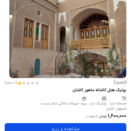
(
جدید
)
(
1
ستاره
)
بوتیک هتل کاشانه ماهور کاشان
صبحانه دارد.
پارکینگ دارد.
ورود حیوانات خانگی مجاز نیست.
اصفهان
،
کاشان
1,600,000
تومان
/
هرشب
مشاهده و رزرو