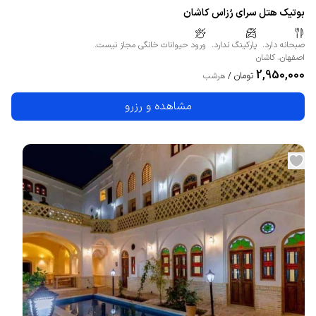
بوتیک هتل سرای رُزاس کاشان
صبحانه دارد.
پارکینگ ندارد.
ورود حیوانات خانگی مجاز نیست.
اصفهان
،
کاشان
2,950,000
تومان
/
هرشب
مشاهده و رزرو