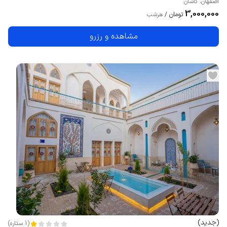
اصفهان
،
کاشان
3,000,000
تومان
/
هرشب
مشاهده و رزرو
(
جدید
)
(
1
ستاره
)