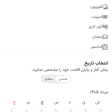
تلویزیون
اسپیلت
کولر گازی
مبلمان
آسانسور
انتخاب تاریخ
زمان آغاز و پایان اقامت خود را مشخص نمایید.
شمسی
میلادی
مرداد 1405
ش
ی
د
س
چ
پ
ج
2
1
31
30
29
28
27
9
8
7
6
5
4
3