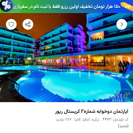
11
/
1
آپارتمان دوخوابه شماره2 کریستال ریور
کد آپارتمان: 4463
ترکیه
,
آنتالیا
,
آلانیا
1216 بازدید
(جدید)