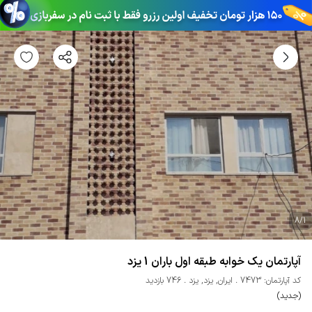
8
/
1
آپارتمان یک خوابه طبقه اول باران 1 یزد
کد آپارتمان: 7473
ایران
,
یزد
,
یزد
746 بازدید
(جدید)