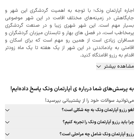
اجاره آپارتمان ونک؛ با توجه به اهمیت گردشگری این شهر و
جایگاهش در زمینه‌های مختلف اقامت در این شهر موضوعی
بسیار مهم است. این شهر شهری زیبا و در صنعت گردشگری
پرمخاطب است، در فصل های بهار و تابستان میزبان گردشگران و
مسافران زیادی است از همین رو مهم است که برای اسکان و
اقامتی به یادماندنی در این شهر از یک هفته تا یک ماه زودتر
اقدام به رزرو اقامتگاه کنید.
بنابراین اجاره آپارتمان ونک یکی از جذاب‌ترین شیوه‌ها رزرو
مشاهده بیشتر
اقامتگاه در این شهر خواهد بود. اجاره روزانه آپارتمان با تمامی
امکانات و وسایل برای اقامت‌های طولانی و مدت‌دار گزینه‌ مناسبی
به نظر می‌رسد. اجاره آپارتمان به دلیل دربست بودن و داشتن
به پرسش‌های شما درباره ی آپارتمان ونک پاسخ داده‌ایم!
شرایطی مانند منزل شخصی افراد، جذابیت‌های اقامتی بالایی
دارد.
می‌توانید سوالات خود را از پشتیبانی بپرسید!
تنوع و گستردگی آپارتمان‌ها در نقاط مختلف این شهر به
لغو رزرو آپارتمان ونک به چه شکلی است؟
خصوص نقاطی که از نظر امکانات و وسایل نقلیه
قوانین لغو رزرو آپارتمان این شهر به صورت ثابت برای تمامی آپارتمان قابل
عمومی(دسترسی به مراکز درمانی، مراکز دانشگاهی، مراکز صنعتی
چرا باید رزرو آپارتمان ونک را تجربه کنیم؟
ارائه نیست. حتما در زمان رزرو آپارتمان مورد نظر خود به قوانین لغو توجه
و اقتصادی و…) شرایط خاصی دارند و نیازمند دسترسی بهتر و
بافت سنتی و جذاب این شهر، غذاهای محلی و بومی جذاب، فرهنگ غنی،
کنید.
رزرو آپارتمان ونک شامل چه مراحلی است؟
سریع تر هستند، دلیلی برای رشد تقاضاهای موجود در زمینه اجاره
تجربه‌های جذاب و به یادماندنی اقامت در آپارتمان این شهر و … دلایلی