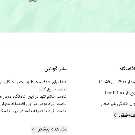
قامتگاه
سایر قوانین
د
:
از
14:00
الی
23:59
لطفا برای حفظ محیط زیست و جنگلی بودن
وج
:
از
11:00
تا
12:00
ان خانگی
غیر مجاز
 بیشتر
ا...
مشاهده بیشتر