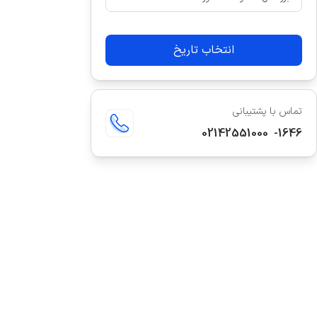
انتخاب تاریخ
تماس با پشتیبانی
02142551000
-
1646