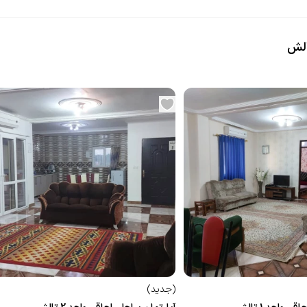
الش
(
جدید
)