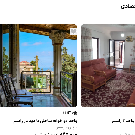
تصادی
)
1
(
3.0
2 رامسر
واحد دو خوابه ساحلی با دید در رامسر
مازندران
،
رامسر
865,000
/
هرشب
/
هرشب
تومان