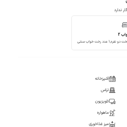
ار ندارد
واب
2
آشپزخانه
تراس
تلویزیون
ماهواره
میز غذاخوری