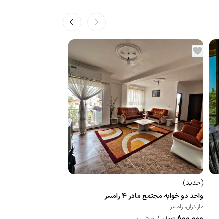
(
جدید
)
واحد دو خوابه مجتمع مادر 4 رامسر
مازندران
،
رامسر
800,000
/
هرشب
تومان