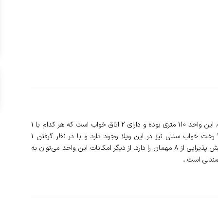
❇️ واحد در فاصله ی 10۰ متری ساحل دریا واقع شده است. این واحد 110 متری بوده و دارای 2 اتاق خواب است که هر کدام با 1
تخت خواب دونفره تجهیز شده است. همچنین تعداد 2 رخت خواب سنتی نیز در این ویلا وجود دارد و با در نظر گرفتن 1
سرویس بهداشتی و 1 حمام می‌توان گفت این ویلا گنجایش پذیرایی از 8 مهمان را دارد. از دیگر امکانات این واحد می‌توان به
صندلی است...