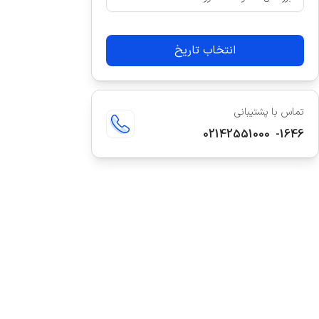
انتخاب تاریخ
تماس با پشتیبانی
02142551000
-
1646