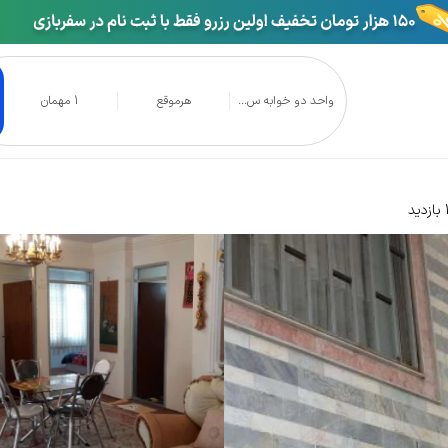
واحد دو خوابه س...
هرموقع
1 مهمان
به ساحلی اقتصادی
د