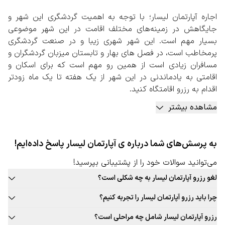
اجاره آپارتمان لیسار؛ با توجه به اهمیت گردشگری این شهر و
جایگاهش در زمینه‌های مختلف اقامت در این شهر موضوعی
بسیار مهم است. این شهر شهری زیبا و در صنعت گردشگری
پرمخاطب است، در فصل های بهار و تابستان میزبان گردشگران و
مسافران زیادی است از همین رو مهم است که برای اسکان و
اقامتی به یادماندنی در این شهر از یک هفته تا یک ماه زودتر
اقدام به رزرو اقامتگاه کنید.
بنابراین اجاره آپارتمان لیسار یکی از جذاب‌ترین شیوه‌ها رزرو
مشاهده بیشتر
اقامتگاه در این شهر خواهد بود. اجاره روزانه آپارتمان با تمامی
امکانات و وسایل برای اقامت‌های طولانی و مدت‌دار گزینه‌ مناسبی
به نظر می‌رسد. اجاره آپارتمان به دلیل دربست بودن و داشتن
به پرسش‌های شما درباره ی آپارتمان لیسار پاسخ داده‌ایم!
شرایطی مانند منزل شخصی افراد، جذابیت‌های اقامتی بالایی
دارد.
می‌توانید سوالات خود را از پشتیبانی بپرسید!
تنوع و گستردگی آپارتمان‌ها در نقاط مختلف این شهر به
لغو رزرو آپارتمان لیسار به چه شکلی است؟
خصوص نقاطی که از نظر امکانات و وسایل نقلیه
قوانین لغو رزرو آپارتمان این شهر به صورت ثابت برای تمامی آپارتمان قابل
عمومی(دسترسی به مراکز درمانی، مراکز دانشگاهی، مراکز صنعتی
چرا باید رزرو آپارتمان لیسار را تجربه کنیم؟
ارائه نیست. حتما در زمان رزرو آپارتمان مورد نظر خود به قوانین لغو توجه
و اقتصادی و…) شرایط خاصی دارند و نیازمند دسترسی بهتر و
بافت سنتی و جذاب این شهر، غذاهای محلی و بومی جذاب، فرهنگ غنی،
کنید.
رزرو آپارتمان لیسار شامل چه مراحلی است؟
سریع تر هستند، دلیلی برای رشد تقاضاهای موجود در زمینه اجاره
تجربه‌های جذاب و به یادماندنی اقامت در آپارتمان این شهر و … دلایلی