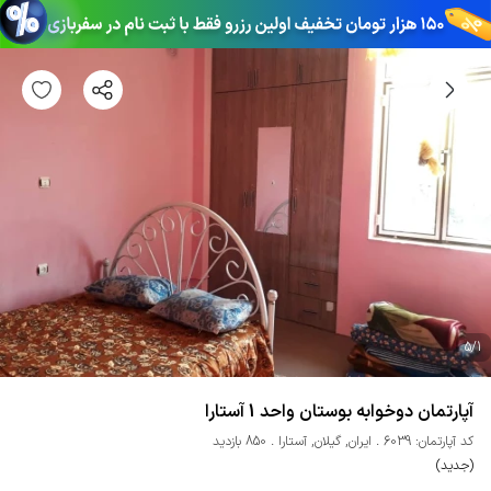
5
/
1
آپارتمان دوخوابه بوستان واحد 1 آستارا
کد آپارتمان: 6039
ایران
,
گیلان
,
آستارا
850 بازدید
(جدید)