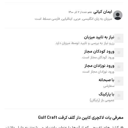
ایمان کیانی
عضو شده از
2 آذر 1400
میزبان به زبان انگلیسی, عربی, ایتالیایی, فارسی مسلط است
نیاز به تایید میزبان
رزرو نیاز به بررسی و تایید توسط میزبان دارد.
ورود کودکان مجاز
ورود کودکان مجاز است.
ورود نوزادان مجاز
ورود نوزادان مجاز است.
با صبحانه
سفارشی
با پارکینگ
عمومی
باز
(
رایگان
)
معرفی
یات لاکچری کابین دار گلف کرفت Gulf Craft
❇️ کشتی‌های تفریحی که از آن‌ها با عنوان یات یاد می شود؛ به دلیل داشتن