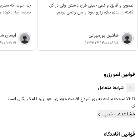
تصویر و قایق واقعی خیلی فرق داشتن ولی در کل
چه خوبه که سفربازی
گزینه ی بدی برای رزرو نبود و من راضی بودم
برنامه ریزی کرده و
شاهين پورمهرانى
آیسان ش
00/07/29 09:14:41
1400/08/01 13:26:14
قوانین لغو رزرو
شرایط متعادل
تا ۷۲ ساعت مانده به روز شروع اقامت مهمان، لغو رزرو کاملا رایگان است
ک...
مشاهده بیشتر
قوانین اقامتگاه