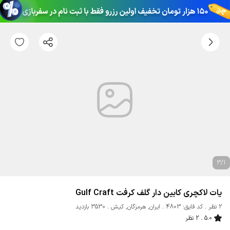
3
/
1
یات لاکچری کابین دار گلف کرفت Gulf Craft
2 نظر
کد قایق: 4803
ایران
,
هرمزگان
,
کیش
3530 بازدید
5.0
2 نظر