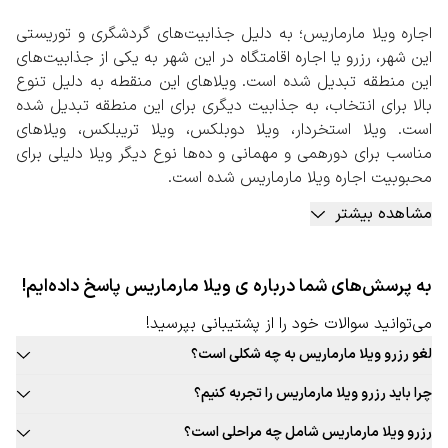
اجاره ویلا مارماریس؛ به دلیل جذابیت‌های گردشگری و توریستی
این شهر، رزرو یا اجاره اقامتگاه در این شهر به یکی از جذابیت‌های
این منطقه تبدیل شده است. ویلاهای این منقطه به دلیل تنوع
بالا برای انتخاب، به جذابیت دیگری برای این منطقه تبدیل شده
است. ویلا استخردار، ویلا دوبلکس، ویلا تریبلکس، ویلاهای
مناسب برای دورهمی و مهمانی و ده‌ها نوع دیگر ویلا دلیلی برای
محبوبیت اجاره ویلا مارماریس شده است.
در زمان انتخاب ویلا در این شهر باید مواردی مثل امکانات
مشاهده بیشتر
تفریحی، ورزشی، وسعت و متراژ ویلا، تعداد نفرات مجاز برای ورود،
امکان برگزاری دورهمی، امکان ورود حیوان خانگی و… توجه کنید.
اطمینان از امن بودن فضای اطراف محل اقامت یکی از مواردی
به پرسش‌های شما درباره ی ویلا مارماریس پاسخ داده‌ایم!
است که تمامی افراد دغدغه آن را دارند. برای اطمینان و آرامش در
زمان حضور در ویلاهای این شهر بهتر است فرایند اجاره و رزرو را
می‌توانید سوالات خود را از پشتیبانی بپرسید!
از طریق سازمان‌ها و افراد معتبر و مجاز انجام دهید.
لغو رزرو ویلا مارماریس به چه شکلی است؟
در خصوص زمان ثبت اجاره ویلاها نکات مهمی وجود دارد. تقاضا
قوانین لغو رزرو ویلا این شهر به صورت ثابت برای تمامی ویلا قابل ارائه
برای اجاره ویلا مارماریس در ایام تعطیل و روزهای آخر هفته
چرا باید رزرو ویلا مارماریس را تجربه کنیم؟
نیست. حتما در زمان رزرو ویلا مورد نظر خود به قوانین لغو توجه کنید.
بسیار بیشتر خواهد بود در نتیجه اگر تصمیم به اجاره ویلا
بافت سنتی و جذاب این شهر، غذاهای محلی و بومی جذاب، فرهنگ غنی،
رزرو ویلا مارماریس شامل چه مراحلی است؟
مارماریس را دارید، بهتر است حداقل از یک هفته قبل برای ثبت
تجربه‌های جذاب و به یادماندنی اقامت در ویلا این شهر و … دلایلی جذاب