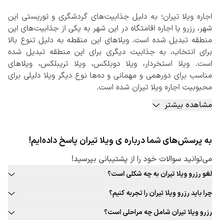
اجاره ویلا تیران؛ به دلیل جذابیت‌های گردشگری و توریستی این
شهر، رزرو یا اجاره اقامتگاه در این شهر به یکی از جذابیت‌های این
منطقه تبدیل شده است. ویلاهای این منقطه به دلیل تنوع بالا
برای انتخاب، به جذابیت دیگری برای این منطقه تبدیل شده
است. ویلا استخردار، ویلا دوبلکس، ویلا تریبلکس، ویلاهای
مناسب برای دورهمی و مهمانی و ده‌ها نوع دیگر ویلا دلیلی برای
محبوبیت اجاره ویلا تیران شده است.
در زمان انتخاب ویلا در این شهر باید مواردی مثل امکانات
مشاهده بیشتر
تفریحی، ورزشی، وسعت و متراژ ویلا، تعداد نفرات مجاز برای ورود،
امکان برگزاری دورهمی، امکان ورود حیوان خانگی و… توجه کنید.
اطمینان از امن بودن فضای اطراف محل اقامت یکی از مواردی
به پرسش‌های شما درباره ی ویلا تیران پاسخ داده‌ایم!
است که تمامی افراد دغدغه آن را دارند. برای اطمینان و آرامش در
زمان حضور در ویلاهای این شهر بهتر است فرایند اجاره و رزرو را
می‌توانید سوالات خود را از پشتیبانی بپرسید!
از طریق سازمان‌ها و افراد معتبر و مجاز انجام دهید.
لغو رزرو ویلا تیران به چه شکلی است؟
در خصوص زمان ثبت اجاره ویلاها نکات مهمی وجود دارد. تقاضا
قوانین لغو رزرو ویلا این شهر به صورت ثابت برای تمامی ویلا قابل ارائه
برای اجاره ویلا تیران در ایام تعطیل و روزهای آخر هفته بسیار
چرا باید رزرو ویلا تیران را تجربه کنیم؟
نیست. حتما در زمان رزرو ویلا مورد نظر خود به قوانین لغو توجه کنید.
بیشتر خواهد بود در نتیجه اگر تصمیم به اجاره ویلا تیران را
بافت سنتی و جذاب این شهر، غذاهای محلی و بومی جذاب، فرهنگ غنی،
رزرو ویلا تیران شامل چه مراحلی است؟
دارید، بهتر است حداقل از یک هفته قبل برای ثبت اقدام کنید.
تجربه‌های جذاب و به یادماندنی اقامت در ویلا این شهر و … دلایلی جذاب