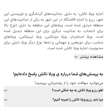
اجاره ویلا تالش؛ به دلیل جذابیت‌های گردشگری و توریستی این
شهر، رزرو یا اجاره اقامتگاه در این شهر به یکی از جذابیت‌های این
منطقه تبدیل شده است. ویلاهای این منقطه به دلیل تنوع بالا
برای انتخاب، به جذابیت دیگری برای این منطقه تبدیل شده
است. ویلا استخردار، ویلا دوبلکس، ویلا تریبلکس، ویلاهای
مناسب برای دورهمی و مهمانی و ده‌ها نوع دیگر ویلا دلیلی برای
محبوبیت اجاره ویلا تالش شده است.
در زمان انتخاب ویلا در این شهر باید مواردی مثل امکانات
مشاهده بیشتر
تفریحی، ورزشی، وسعت و متراژ ویلا، تعداد نفرات مجاز برای ورود،
امکان برگزاری دورهمی، امکان ورود حیوان خانگی و… توجه کنید.
اطمینان از امن بودن فضای اطراف محل اقامت یکی از مواردی
به پرسش‌های شما درباره ی ویلا تالش پاسخ داده‌ایم!
است که تمامی افراد دغدغه آن را دارند. برای اطمینان و آرامش در
زمان حضور در ویلاهای این شهر بهتر است فرایند اجاره و رزرو را
می‌توانید سوالات خود را از پشتیبانی بپرسید!
از طریق سازمان‌ها و افراد معتبر و مجاز انجام دهید.
لغو رزرو ویلا تالش به چه شکلی است؟
در خصوص زمان ثبت اجاره ویلاها نکات مهمی وجود دارد. تقاضا
قوانین لغو رزرو ویلا این شهر به صورت ثابت برای تمامی ویلا قابل ارائه
برای اجاره ویلا تالش در ایام تعطیل و روزهای آخر هفته بسیار
چرا باید رزرو ویلا تالش را تجربه کنیم؟
نیست. حتما در زمان رزرو ویلا مورد نظر خود به قوانین لغو توجه کنید.
بیشتر خواهد بود در نتیجه اگر تصمیم به اجاره ویلا تالش را
بافت سنتی و جذاب این شهر، غذاهای محلی و بومی جذاب، فرهنگ غنی،