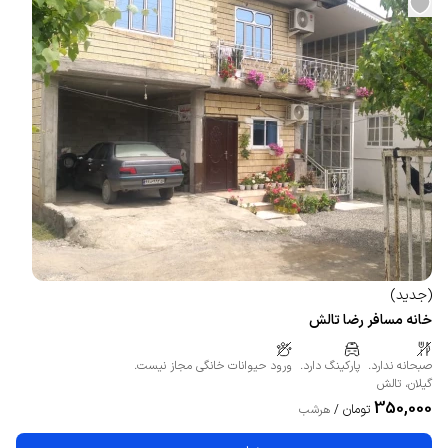
(
جدید
)
خانه مسافر رضا تالش
صبحانه ندارد.
پارکینگ دارد.
ورود حیوانات خانگی مجاز نیست.
گیلان
،
تالش
350,000
تومان
/
هرشب