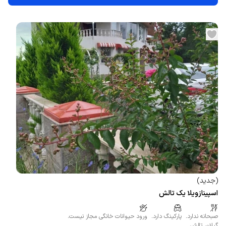
(
جدید
)
اسپینازویلا یک تالش
صبحانه ندارد.
پارکینگ دارد.
ورود حیوانات خانگی مجاز نیست.
گیلان
،
تالش