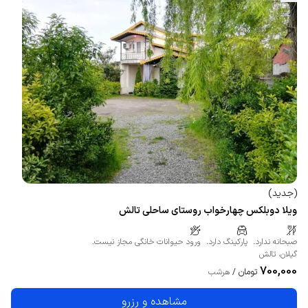
(
جدید
)
ویلا دوبلکس چهارخواب روستای ساحلی تالش
صبحانه ندارد.
پارکینگ دارد.
ورود حیوانات خانگی مجاز نیست.
گیلان
،
تالش
700,000
تومان
/
هرشب
مشاهده و رزرو