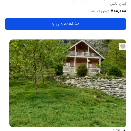
گیلان
،
تالش
800,000
تومان
/
هرشب
مشاهده و رزرو