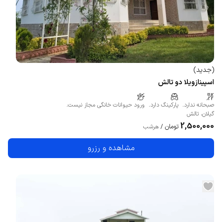
(
جدید
)
اسپینازویلا دو تالش
صبحانه ندارد.
پارکینگ دارد.
ورود حیوانات خانگی مجاز نیست.
گیلان
،
تالش
2,500,000
تومان
/
هرشب
مشاهده و رزرو