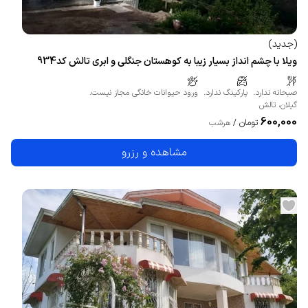
(
جدید
)
ویلا با چشم انداز بسیار زیبا به کوهستان جنگلی و ابری تالش کد934
صبحانه ندارد.
پارکینگ ندارد.
ورود حیوانات خانگی مجاز نیست.
گیلان
،
تالش
600,000
تومان
/
هرشب
مشاهده و رزرو