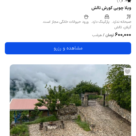
)
1
(
4.0
ویلا چوبی کورش تالش
صبحانه ندارد.
پارکینگ دارد.
ورود حیوانات خانگی مجاز است.
گیلان
،
تالش
600,000
تومان
/
هرشب
مشاهده و رزرو