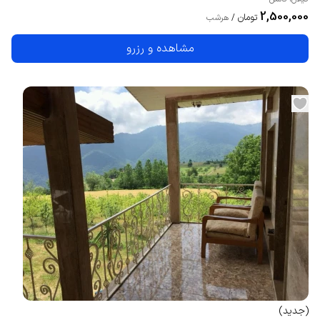
2,500,000
تومان
/
هرشب
مشاهده و رزرو
(
جدید
)