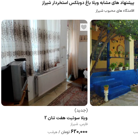
پیشنهاد های مشابه ویلا باغ دوبلکس استخردار شیراز
اقامتگاه های محبوب شیراز
(
جدید
)
ویلا سوئیت هفت تنان 2
فارس
،
شیراز
620,000
تومان
ب
/
هرشب