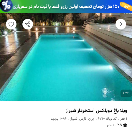
13
/
1
ویلا باغ دوبلکس استخردار شیراز
1 نظر
کد ویلا: 6710
ایران
,
فارس
,
شیراز
1086 بازدید
2.5
1 نظر