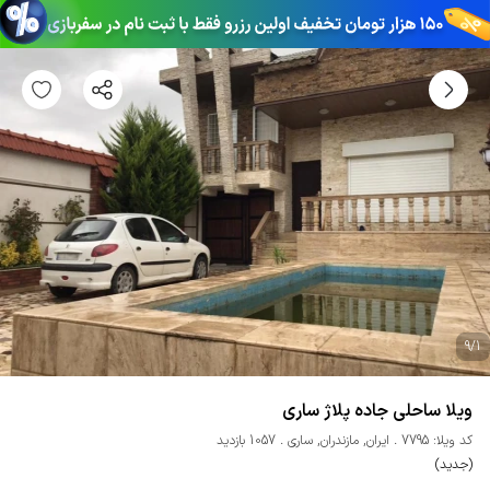
9
/
1
ویلا ساحلی جاده پلاژ ساری
کد ویلا: 7795
ایران
,
مازندران
,
ساری
1057 بازدید
(جدید)