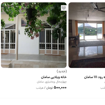
(
جدید
)
1 سامان
خانه ویلایی سامان
چهارمحال وبختیاری
،
سامان
500,000
تومان
شب
/
هرشب