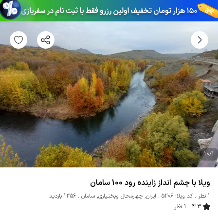
10
/
1
ویلا با چشم انداز زاینده رود 100 سامان
1 نظر
کد ویلا: 5206
ایران
,
چهارمحال وبختیاری
,
سامان
1356 بازدید
4.3
1 نظر