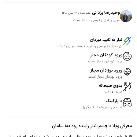
وحیدرضا یزدانی
عضو شده از
17 بهمن 1400
میزبان به زبان فارسی مسلط است
نیاز به تایید میزبان
رزرو نیاز به بررسی و تایید توسط میزبان دارد.
ورود کودکان مجاز
ورود کودکان مجاز است.
ورود نوزادان مجاز
ورود نوزادان مجاز است.
بدون صبحانه
صبحانه ندارد.
با پارکینگ
شخصی
سرپوشیده
(
رایگان
)
معرفی
ویلا با چشم انداز زاینده رود 100 سامان
❇️ ۴ واحد ویلا مجزا با ویو بینظیر زاینده رود در شهر سامان، اصفهان قرار