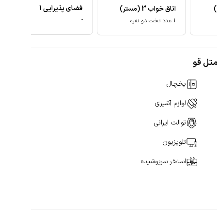
فضای پذیرایی
1
)
اتاق خواب
3
(مستر)
-
1 عدد تخت دو نفره
متل قو
یخچال
لوازم آشپزی
توالت ایرانی
تلویزیون
استخر سرپوشیده