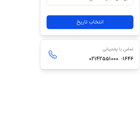
انتخاب تاریخ
تماس با پشتیبانی
02142551000
-
1646