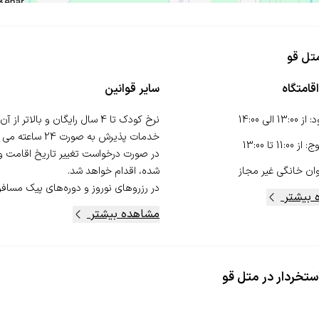
متل قو
قامتگاه
سایر قوانین
د
:
از
13:00
الی
14:00
وج
:
از
11:00
تا
13:00
در صورت درخواست تغییر تاریخ اقامت و ک
ان خانگی
غیر مجاز
در رزروهای نوروز و دوره‌های پیک مسافر،.
 بیشتر
مشاهده بیشتر
ستخردار در متل قو