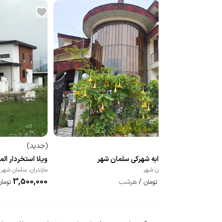
(
جدید
)
(
جدید
)
ویلا سه خوابه شهرکی سلمان شهر
ویلا استخردار ال
مازندران
،
سلمان شهر
مازندران
،
سلمان شهر
3,500,000
1,200,000
/
هرشب
تومان
تومان