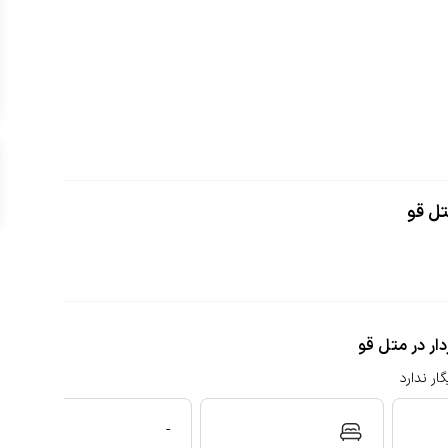
تل قو
ار در متل قو
ار ندارد
-