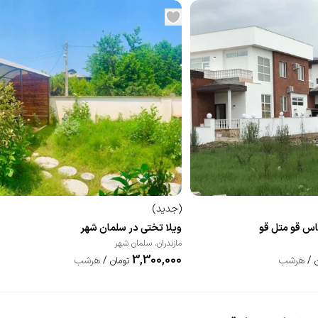
(
جدید
)
ماس قو متل قو
ویلا تختی در سلمان شهر
مازندران
،
سلمان شهر
3,300,000
/
هرشب
/
هرشب
تومان