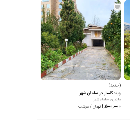
(
جدید
)
ویلا گلسار در سلمان شهر
مازندران
،
سلمان شهر
1,500,000
/
هرشب
تومان