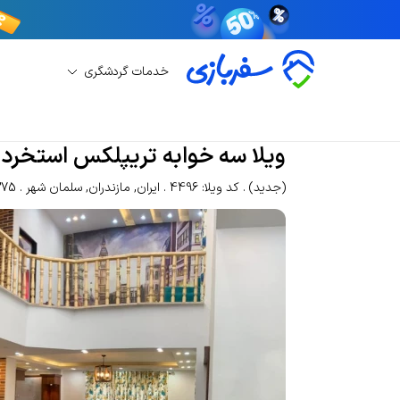
خدمات گردشگری
اجاره ویلا
اجاره ویلا سلمان شهر
ویلا سه خوابه ت
ویلا سه خوابه تریپلکس استخردا
(جدید)
کد ویلا: 4496
ایران
,
مازندران
,
سلمان شهر
1375 با