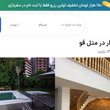
ویلا سه خوابه ت...
هرموقع
1 مهمان
ریپلکس استخردار در متل قو
ر در متل قو
زدید