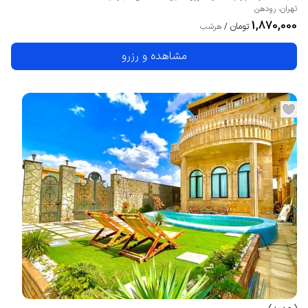
تهران
،
رودهن
1,870,000
تومان
/
هرشب
مشاهده و رزرو