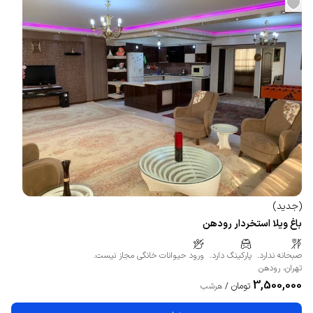
(
جدید
)
باغ ویلا استخردار رودهن
صبحانه ندارد.
پارکینگ دارد.
ورود حیوانات خانگی مجاز نیست.
تهران
،
رودهن
3,500,000
تومان
/
هرشب