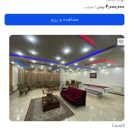
6,000,000
تومان
/
هرشب
مشاهده و رزرو
(
جدید
)