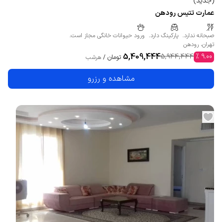
(
جدید
)
عمارت تتیس رودهن
صبحانه ندارد.
پارکینگ دارد.
ورود حیوانات خانگی مجاز است.
تهران
،
رودهن
5,409,444
5,944,444
%
9.00
تومان
/
هرشب
مشاهده و رزرو