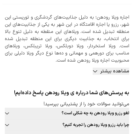
اجاره ویلا رودهن؛ به دلیل جذابیت‌های گردشگری و توریستی این
شهر، رزرو یا اجاره اقامتگاه در این شهر به یکی از جذابیت‌های این
منطقه تبدیل شده است. ویلاهای این منقطه به دلیل تنوع بالا
برای انتخاب، به جذابیت دیگری برای این منطقه تبدیل شده
است. ویلا استخردار، ویلا دوبلکس، ویلا تریبلکس، ویلاهای
مناسب برای دورهمی و مهمانی و ده‌ها نوع دیگر ویلا دلیلی برای
محبوبیت اجاره ویلا رودهن شده است.
در زمان انتخاب ویلا در این شهر باید مواردی مثل امکانات
مشاهده بیشتر
تفریحی، ورزشی، وسعت و متراژ ویلا، تعداد نفرات مجاز برای ورود،
امکان برگزاری دورهمی، امکان ورود حیوان خانگی و… توجه کنید.
اطمینان از امن بودن فضای اطراف محل اقامت یکی از مواردی
به پرسش‌های شما درباره ی ویلا رودهن پاسخ داده‌ایم!
است که تمامی افراد دغدغه آن را دارند. برای اطمینان و آرامش در
زمان حضور در ویلاهای این شهر بهتر است فرایند اجاره و رزرو را
می‌توانید سوالات خود را از پشتیبانی بپرسید!
از طریق سازمان‌ها و افراد معتبر و مجاز انجام دهید.
لغو رزرو ویلا رودهن به چه شکلی است؟
در خصوص زمان ثبت اجاره ویلاها نکات مهمی وجود دارد. تقاضا
قوانین لغو رزرو ویلا این شهر به صورت ثابت برای تمامی ویلا قابل ارائه
برای اجاره ویلا رودهن در ایام تعطیل و روزهای آخر هفته بسیار
چرا باید رزرو ویلا رودهن را تجربه کنیم؟
نیست. حتما در زمان رزرو ویلا مورد نظر خود به قوانین لغو توجه کنید.
بیشتر خواهد بود در نتیجه اگر تصمیم به اجاره ویلا رودهن را
بافت سنتی و جذاب این شهر، غذاهای محلی و بومی جذاب، فرهنگ غنی،