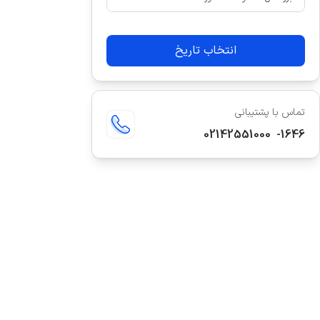
انتخاب تاریخ
تماس با پشتیبانی
02142551000
-
1646