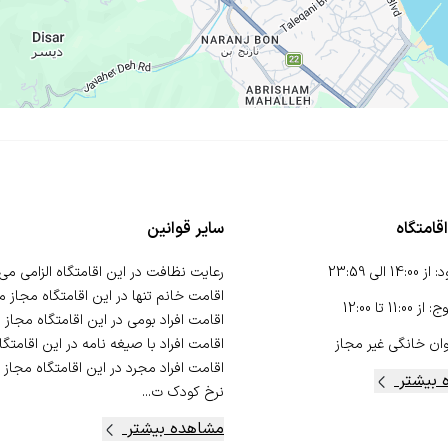
قامتگاه
سایر قوانین
د
:
از
14:00
الی
23:59
وج
:
از
11:00
تا
12:00
ان خانگی
غیر مجاز
 بیشتر
نرخ کودک ت...
مشاهده بیشتر