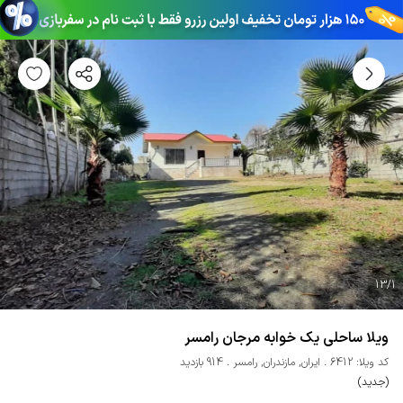
13
/
1
ویلا ساحلی یک خوابه مرجان رامسر
کد ویلا: 6412
ایران
,
مازندران
,
رامسر
914 بازدید
(جدید)