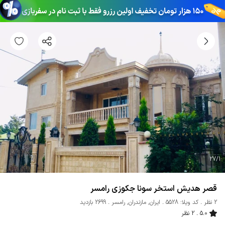
27
/
1
قصر هدیش استخر سونا جکوزی رامسر
2 نظر
کد ویلا: 5528
ایران
,
مازندران
,
رامسر
2699 بازدید
5.0
2 نظر