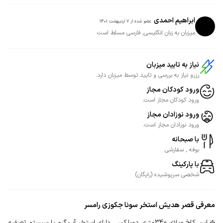
ابراهیم احمدی
عضو شده از
7 اردیبهشت 1401
میزبان به زبان انگلیسی, فارسی مسلط است
نیاز به تایید میزبان
رزرو نیاز به بررسی و تایید توسط میزبان دارد.
ورود کودکان مجاز
ورود کودکان مجاز است.
ورود نوزادان مجاز
ورود نوزادان مجاز است.
با صبحانه
بوفه , سفارشی
با پارکینگ
شخصی
سرپوشیده
(
رایگان
)
معرفی
قصر هدیش استخر سونا جکوزی رامسر
❇️ این کاخ ویلای 340متری دوبلکس، دارای استخر آب گرم با سیستم تصفیه