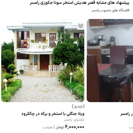
پیشنهاد های مشابه قصر هدیش استخر سونا جکوزی رامسر
اقامتگاه های محبوب رامسر
(
جدید
)
 رامسر
ویلا جنگلی با استخر و برکه در چالکرود
مازندران
،
رامسر
6,000,000
تومان
ب
/
هرشب