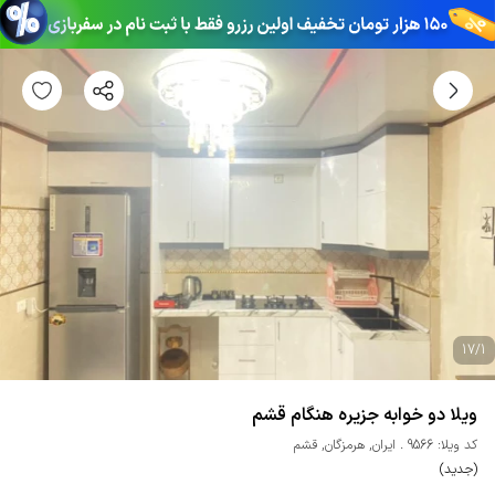
17
/
1
ویلا دو خوابه جزیره هنگام قشم
کد ویلا: 9566
ایران
,
هرمزگان
,
قشم
(جدید)