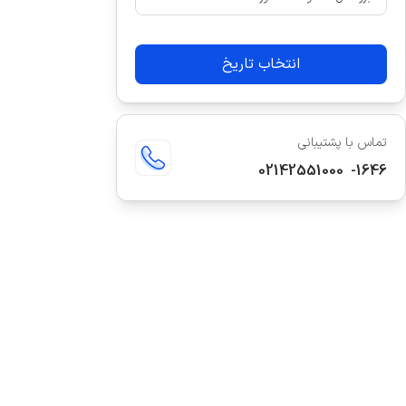
انتخاب تاریخ
تماس با پشتیبانی
02142551000
-
1646