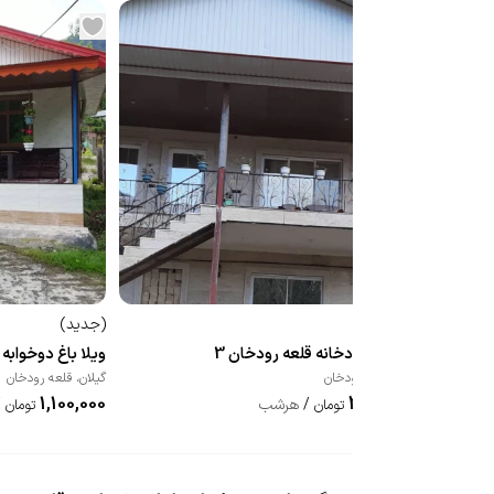
(
جدید
)
(
جدید
)
ویلا کنار رودخانه قلعه رودخان 3
ویلا باغ دوخوابه ق
گیلان
،
قلعه رودخان
گیلان
،
قلعه رودخان
1,100,000
2,500,000
/
هرشب
/
تومان
تومان