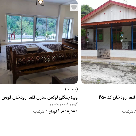
(
جدید
)
لعه رودخان کد 250
ویلا جنگلی لوکس مدرن قلعه رودخان فومن
گیلان
،
قلعه رودخان
2,000,000
هرشب
/
هرشب
تومان