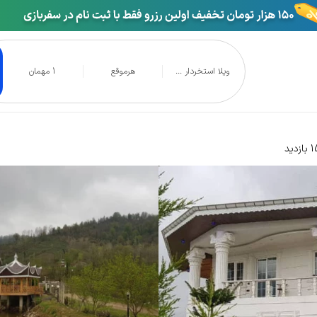
ویلا استخردار ...
هرموقع
1 مهمان
 در قلعه رودخان
دید