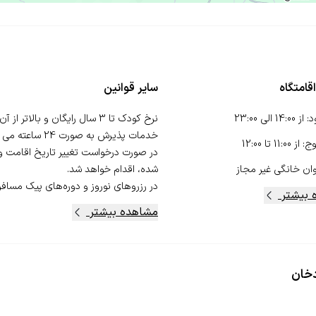
قامتگاه
سایر قوانین
د
:
از
14:00
الی
23:00
وج
:
از
11:00
تا
12:00
در صورت درخواست تغییر تاریخ اقامت و ک
ان خانگی
غیر مجاز
در رزروهای نوروز و دوره‌های پیک مسافر،.
 بیشتر
مشاهده بیشتر
دخان