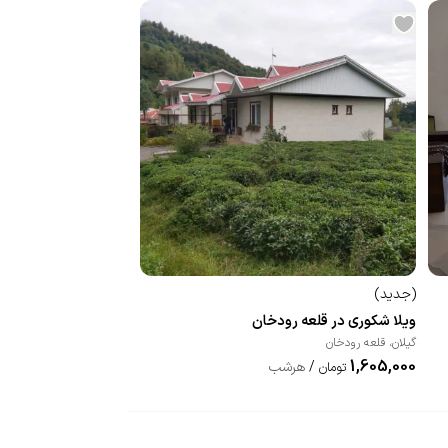
(
جدید
)
ویلا شکوری در قلعه رودخان
گیلان
،
قلعه رودخان
1,605,000
/
هرشب
تومان