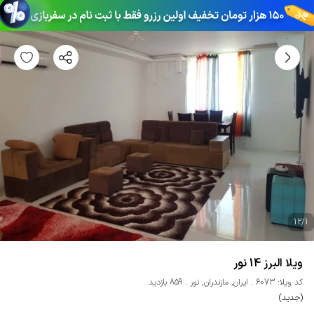
12
/
1
ویلا البرز 14 نور
کد ویلا: 6073
ایران
,
مازندران
,
نور
859 بازدید
(جدید)