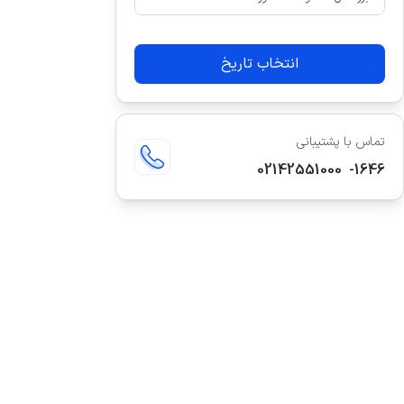
انتخاب تاریخ
تماس با پشتیبانی
02142551000
-
1646