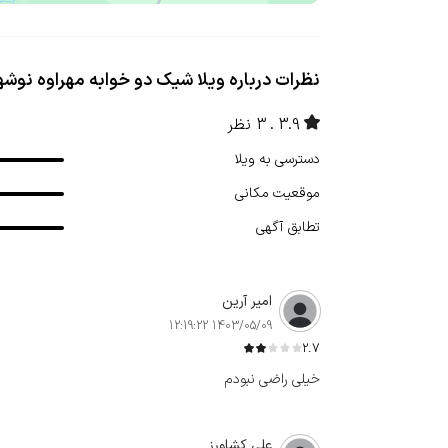
نظرات درباره ویلا شیک دو خوابه مهراوه نوشه
3.9
3 نظر
دسترسی به ویلا
موقعیت مکانی
تطابق آگهی
امير آرین
1403/05/09 12:19:22
2.7
خیلی راضی نبودم
علی کشاورز