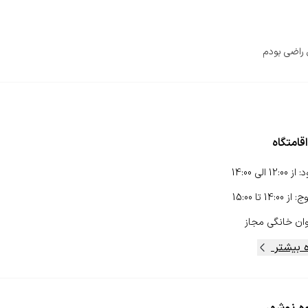
راضی بودم
قامتگاه
د
:
از
12:00
الی
14:00
وج
:
از
14:00
تا
15:00
ان خانگی
مجاز
 بیشتر